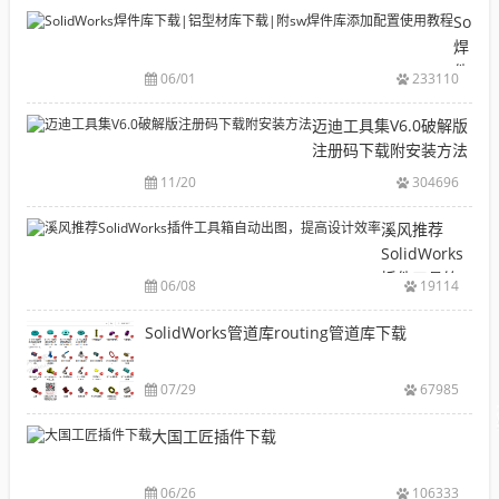
目
Solid
录
焊
CAD|
件
06/01
233110
等-
库
机
下
迈迪工具集V6.0破解版
械
载|
注册码下载附安装方法
软
铝
11/20
304696
件
型
安
材
溪风推荐
装
库
SolidWorks
包
下
插件工具箱
下
06/08
19114
载|
自动出图，
载
附
提高设计效
SolidWorks管道库routing管道库下载
大
sw
率
全
焊
件
07/29
67985
库
大国工匠插件下载
添
加
配
06/26
106333