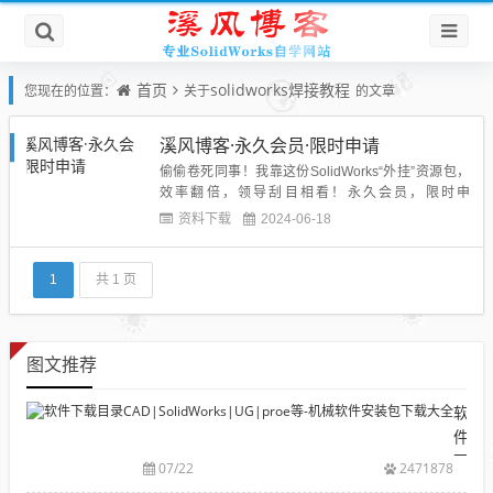
首页
solidworks焊接教程
您现在的位置：
关于
的文章
溪风博客·永久会员·限时申请
偷偷卷死同事！我靠这份SolidWorks“外挂”资源包，
效率翻倍，领导刮目相看！永久会员，限时申
请！！...
资料下载
2024-06-18
1
共 1 页
图文推荐
软
件
下
07/22
2471878
载