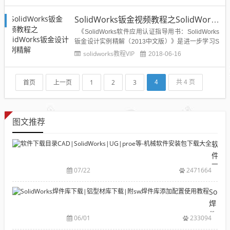
例如机床、非标设备的钣金护罩，电控柜等等都是钣
金件，就用到了SolidWorks的钣金功能模块，从这一
SolidWorks钣金视频教程之SolidWorks钣金设计实例精解
题，溪风老师将从钣金基础练习开始教会...
《SolidWorks软件应用认证指导用书：SolidWorks
钣金设计实例精解（2013中文版）》是进一步学习S
olidWorks2013钣金设计的实例图书，选用的实例都
solidworks教程VIP
2018-06-16
是生产一线实际应用中的各种日用产品和工业产品，
经典而实用。在内容上，针对每一个实例先进行概
述，说明该实例的特点、设...
首页
上一页
1
2
3
4
共 4 页
图文推荐
软
件
下
07/22
2471664
载
目
Solid
录
焊
CAD|
件
06/01
233094
等-
库