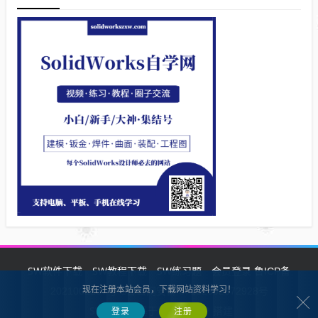
SW软件下载
SW教程下载
SW练习题
会员登录
鲁ICP备
现在注册本站会员，下载网站资料学习！
2021002287号-1鲁公网安备 37132902372928号
SW自学网
Z-BlogPHP
基于
搭建
登录
注册