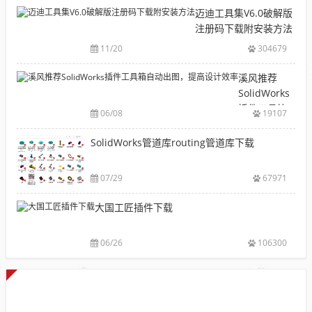
机
下
迈迪工具集V6.0破解版
械
载|
注册码下载附安装方法
软
铝
11/20
304679
件
型
安
材
溪风推荐
装
库
SolidWorks
包
下
插件工具箱
下
06/08
19107
载|
自动出图，
载
附
提高设计效
SolidWorks管道库routing管道库下载
大
sw
率
全
焊
件
07/29
67971
库
大国工匠插件下载
添
加
配
06/26
106300
置
使
用
教