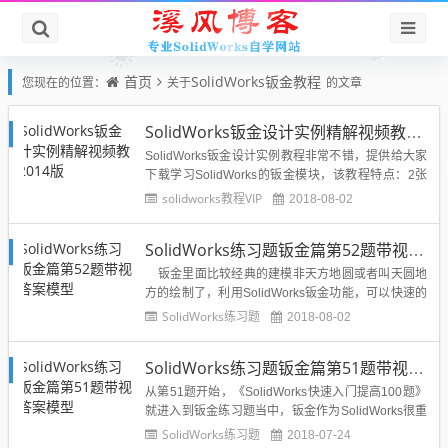
首页
SolidWorks钣金教程
您现在的位置：
关于
的文章
SolidWorks钣金设计实例精解视频教程2014版
SolidWorks钣金设计实例教程非常不错，提供给大家
下载学习SolidWorks的钣金模块，该教程特点：2张
超值DVD光盘，6.7GB，22.5小时的全程语音视频讲
solidworks教程VIP
2018-08-02
解制作了200个SolidWorks钣金与焊件设计技巧和实
例的语音视频教学演示实例丰富：包括复杂钣金和自
SolidWorks练习题钣金篇第52题带视频答案模型
顶向下钣金产品的设计方法和过...
钣金里面比较经典的建模非天方地圆或者叫天圆地
方的绘制了，利用SolidWorks钣金功能，可以快速的
导出SolidWorks天圆地方展开的钣金下料图，如果用
SolidWorks练习题
2018-08-02
CAD来绘制下料图则相当的麻烦，下面这一题SolidW
orks钣金练习题就是训练和教会大家利用SolidWorks
SolidWorks练习题钣金篇第51题带视频答案模型
钣...
从第51题开始，《SolidWorks快速入门提高100题》
就进入到钣金练习题当中，钣金作为SolidWorks很重
要的一个模块，将会在今后的工作中应用非常广泛，
SolidWorks练习题
2018-07-24