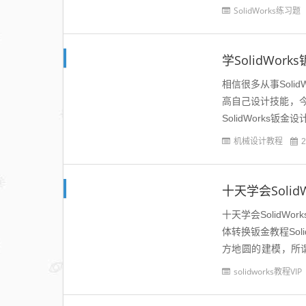
等等问题，这里溪风
SolidWorks练习题
学SolidW
相信很多从事Sol
高自己设计技能，
SolidWork
录：<钣金设计资料手
机械设计教程
2
十天学会SolidW
体转换钣金教程Sol
方地圆的建模，所
品，如下图所示：..
solidworks教程VIP