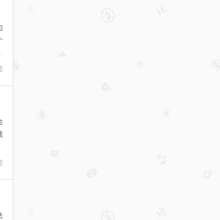
和
个
工
论
金
线
论
法