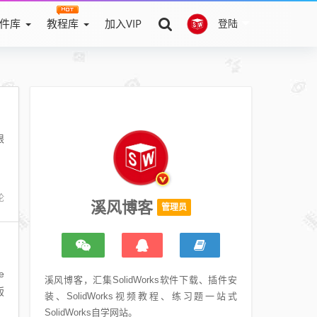
件库
教程库
加入VIP
登陆
限
论
溪风博客
管理员
溪风博客，汇集SolidWorks软件下载、插件安
钣
装、SolidWorks视频教程、练习题一站式
SolidWorks自学网站。