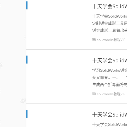
十天学会SolidW
定制钣金成形工具是
钣金成形工具做出
具的调用：成型工具默
solidworks教程VIP
学习SolidWo
交叉命令。一、 钣
生成两个折弯而将材
solidworks教程VIP
十天学会SolidW