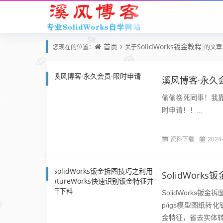
首页
SolidWorks钣金教程
您现在的位置：
关于
的文章
溪风博客·永久
偷偷卷死同事！我靠这
时申请！！...
资料下载
2024
SolidWorks钣金拆图
p/igs模型图纸转
金特征，省去实体转