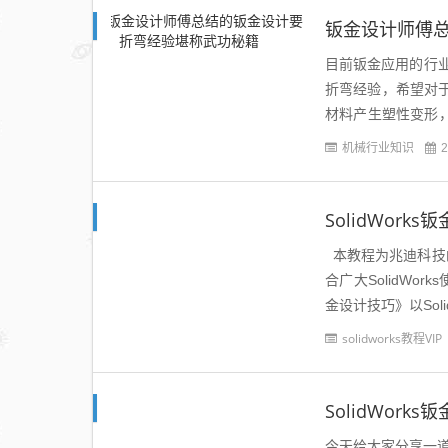
钣金设计师傅
目前钣金应用的行
折弯经验，希望对
材料产生塑性变形
折弯、Z型折弯和反压
机械行业知识
2
SolidWork
本教程为兆迪科技的《
合广大SolidWor
金设计技巧》以Sol
solidworks教程VIP
SolidWo
今天给大家分享一道S