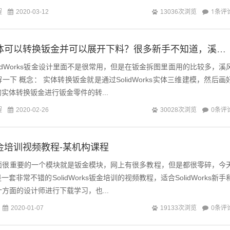
程
1条评
2020-03-12
13036次浏览
SolidWorks实体可以转换钣金并可以展开下料？很多新手不知道，溪风实战讲解
lidWorks钣金设计里面不是很常用，但是在钣金拆图里面用的比较多，溪
实体三维建模，然后画好
实体转换钣金进行钣金零件的转...
程
0条评
2020-02-26
30028次浏览
ks钣金培训视频教程-某机构课程
s里面很重要的一个模块就是钣金模块，网上有很多教程，但是都很零碎，今
套非常不错的SolidWorks钣金培训的视频教程，适合SolidWorks新手
金设计方面的设计师进行下载学习，也...
0条评
2020-01-07
19133次浏览