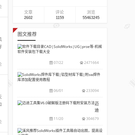
论
文章
评论
浏览
2602
1159
55463245
图文推荐
风
软
件
下
07/22
2471664
论
载
目
SolidWorks
录
焊
CAD|SolidWork
件
06/01
233094
等-
库
天
机
下
迈
和
械
载|
迪
软
铝
工
11/20
304679
件
型
论
具
安
材
集
溪
装
库