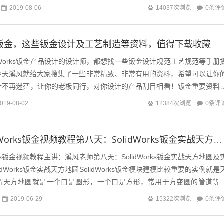
只想说：感谢大家的积极...
0条评
2019-08-06
14037次浏览
orks钣金，这些钣金设计及工艺制造等资料，值得下载收藏
idWorks钣金产品设计的设计师，都想找一些钣金设计规范工艺规范等手册
今天溪风就给大家搜集了一些非常精致、非常有用的资料，希望可以让你
s钣金设计不再迷茫，让你的老板同行，对你设计的产品刮目相看！钣金重要资料
册规范&...
0条评
019-08-02
12384次浏览
十天学会SolidWorks钣金视频教程第八天：SolidWorks钣金实战天方地圆及实体转换钣金教程
orks钣金视频教程主讲：溪风老师第八天：SolidWorks钣金实战天方地圆及
idWorks钣金实战天方地圆SolidWorks钣金模块建模比较重要的实例就是
谓天方地圆就是一个口是圆形，一个口是方形，常用于方变圆的管道等
.
0条评
2019-06-29
15322次浏览