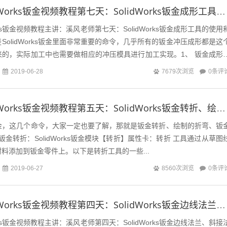
十天学会SolidWorks钣金视频教程第七天：SolidWorks钣金成形工具的使用和定制
orks钣金视频教程主讲：溪风老师第七天：SolidWorks钣金成形工具的使用
SolidWorks钣金里面非常重要的命令，几乎所有的钣金冲压成形都是这
来的，实际加工中也需要做相应的冲压模具进行加工实现。1、 钣金成形
认...
0条评
2019-06-28
7679次浏览
十天学会SolidWorks钣金视频教程第五天：SolidWorks钣金转折、绘制的折弯、交叉命令工具的讲解
rks钣金，这几个命令，大家一定也要了解，那就是钣金转折、绘制的折弯、钣
金转折：SolidWorks钣金模块【转折】属性卡：转折 工具通过从草图
料添加到钣金零件上。以下是转折工具的一些...
0条评
2019-06-27
8560次浏览
十天学会SolidWorks钣金视频教程第四天：SolidWorks钣金边线法兰、斜接法兰、褶边命令工具的讲解
orks钣金视频教程主讲：溪风老师第四天：SolidWorks钣金边线法兰、斜接