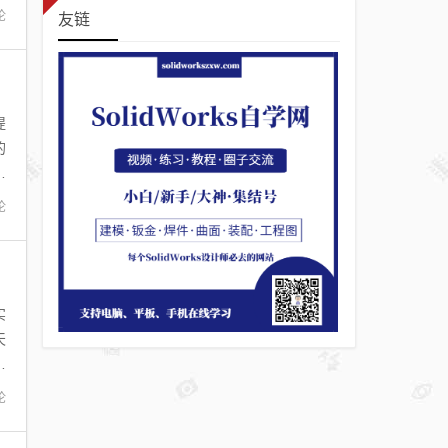
论
友链
提
的
目
论
实
天
产
论