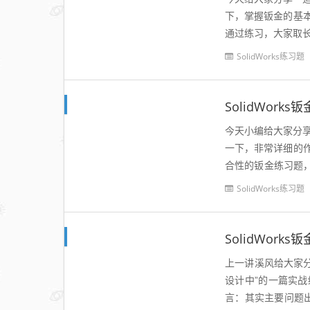
下，掌握钣金的基
通过练习，大家取长
骤：（转自大国工程师
SolidWorks练习题
SolidWor
今天小编给大家分享
一下，非常详细的
合性的钣金练习题
基准面，草绘矩形。2.
SolidWorks练习题
SolidWor
上一讲溪风给大家分享
设计中”的一篇实
言：其实主要问题