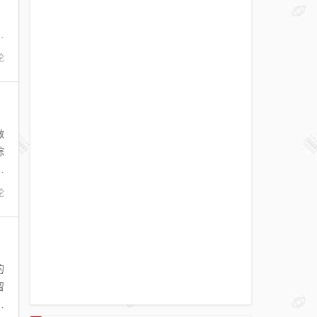
。
步
论
做
综
视
论
的
留
型