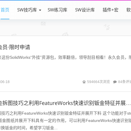
首页
SW技巧库
SW练习库
SW设计库
插件+宏
软
会员·限时申请
份SolidWorks“外挂”资源包，效率翻倍，领导刮目相看！永久会员，
84条评
-06-18
594664次浏览
SolidWorks钣金拆图技巧之利用FeatureWorks快速识别钣金特征并展开下料
技巧之利用FeatureWorks快速识别钣金特征并展开下料 这个功能对于ste
化钣金图纸并展开下料具有一定的作用，可以利用FeatureWorks快速识别
换钣金的时间，希望学习钣金...