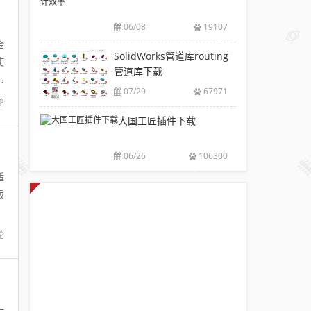
V6.0
风
包
下
破
推
下
06/08
19107
载|
解
荐
载
金
附
版
SolidWorks
SolidWorks管道库routing
大
sw
使
注
插
管道库下载
全
焊
册
型
件
件
07/29
67971
码
工
论
库
下
具
大国工匠插件下载
添
载
箱
加
附
自
配
安
06/26
106300
动
置
装
出
适
使
方
图，
钣
用
法
提
教
高
程
论
设
计
效
率
一