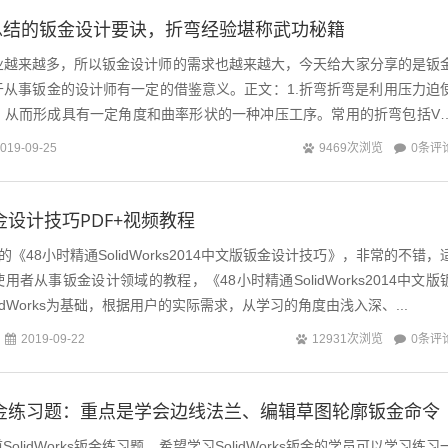
总结的钣金设计要诀，折弯经验堪称武功秘籍
业越来越多，所以钣金设计师的需求也越来越大，今天给大家分享的是钣
于从事钣金的设计师有一定的借鉴意义。正文：1.折弯折弯是利用压力迫
，从而形成具有一定角度和曲率形状的一种冲压工序。常用的折弯包括V
折弯等1.1折弯的高度钣金折弯高...
0条评
019-09-25
9469次浏览
s钣金设计技巧PDF+视频教程
48小时精通SolidWorks2014中文版钣金设计技巧》，非常的不错，
ks使用者从事钣金设计领域的教程，《48小时精通SolidWorks2014中文版
idWorks为基础，根据用户的实际需求，从学习的角度由浅入深、...
0条评
2019-09-22
12931次浏览
rks钣金练习题：重点是学会边线法兰、编辑草图轮廓钣金命令
olidWorks钣金练习题，希望学习SolidWorks钣金的学员可以学习练习