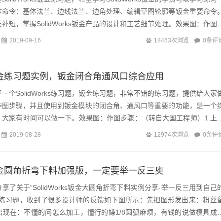
本命令：基体法兰、边线法兰、边角处理、编辑草图轮廓等钣金重要命令
补短，掌握SolidWorks钣金产品的设计和工艺细节处理。效果图：作图
）1...
0条评
2019-09-16
18463次浏览
ks钣金练习题实例，钣金闭合角通风口综合应用
一个SolidWorks练习题，钣金练习题，非常不错的练习题，提供给大家
作图步骤，并且使用到钣金模块的闭合角、通风口等重要的功能，是一个
，大家有时间可以做一下。效果图：作图步骤：（转自大国工程师）1.上
基体法兰，厚度1.5...
0条评
2019-08-28
12974次浏览
ks钣金圆角折弯下料加强版，一定要举一反三奥
了关于“SolidWorks钣金大圆角折弯下料实例分享-举一反三用到自己
战练习题，收到了很多设计师的反馈如下图所示：先把图形发出来：粉丝
出现在：不懂的问怎么加工，懂行的嫌1/8圆弧麻烦，有钱的说做模具成