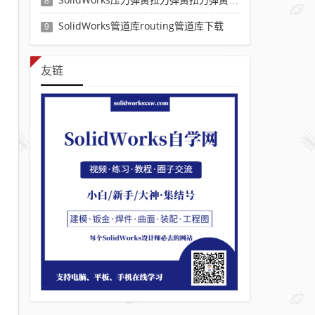
8
SolidWorks管道库routing管道库下载
9
友链