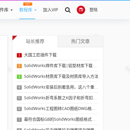
件库
教程库
加入VIP
登陆
站长推荐
热门文章
大国工匠插件下载
1
SolidWorks焊件库下载|铝型材库下载|附sw焊件库添加配置使用教程
2
SolidWorks材质库下载及材质库导入方法
3
SolidWorks安装后别着急用，这八个重要SolidWorks设置可以提高你的画图效率
4
SolidWorks折弯系数之K因子和折弯扣除表-溪风推荐
5
SolidWorks工程图转CAD图纸DWG格式映射文件无乱码可分层-溪风亲测推荐
6
最符合国标GB的SolidWorks图纸格式和图纸模板下载-溪风专用版
7
SolidWorks压力弹簧拉力弹簧扭力弹簧涡卷弹簧自动生成宏程序下载