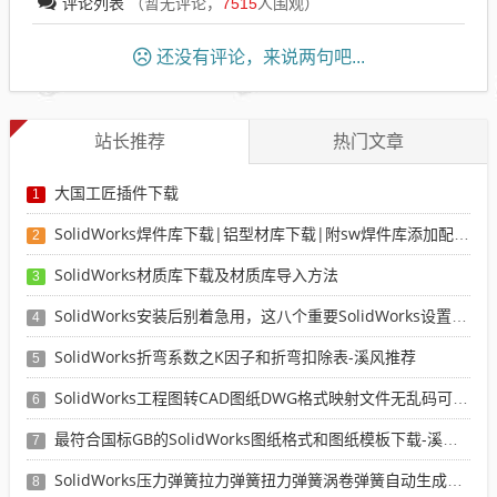
评论列表
（暂无评论，
7515
人围观）
还没有评论，来说两句吧...
站长推荐
热门文章
大国工匠插件下载
1
SolidWorks焊件库下载|铝型材库下载|附sw焊件库添加配置使用教程
2
SolidWorks材质库下载及材质库导入方法
3
SolidWorks安装后别着急用，这八个重要SolidWorks设置可以提高你的画图效率
4
SolidWorks折弯系数之K因子和折弯扣除表-溪风推荐
5
SolidWorks工程图转CAD图纸DWG格式映射文件无乱码可分层-溪风亲测推荐
6
最符合国标GB的SolidWorks图纸格式和图纸模板下载-溪风专用版
7
SolidWorks压力弹簧拉力弹簧扭力弹簧涡卷弹簧自动生成宏程序下载
8