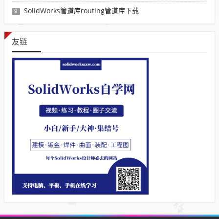
SolidWorks管道库routing管道库下载
9
友链