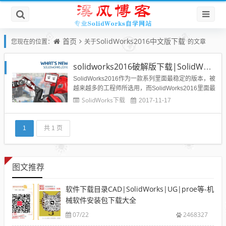
首页
SolidWorks2016中文版下载
您现在的位置：
关于
的文章
solidworks2016破解版下载|SolidWorks2016 sp5中文破解版下载
SolidWorks2016作为一款系列里面最稳定的版本，被
越来越多的工程师所选用，而SolidWorks2016里面最
稳定的还属sp5.0这个版本，今天就给溪风博客的博友
SolidWorks下载
2017-11-17
们分享这个软件。SolidWorks2016用户下载须知：s
olidworks2016现在已经不分32位系统、64位系统了
就是...
1
共 1 页
图文推荐
软件下载目录CAD|SolidWorks|UG|proe等-机
械软件安装包下载大全
07/22
2468327