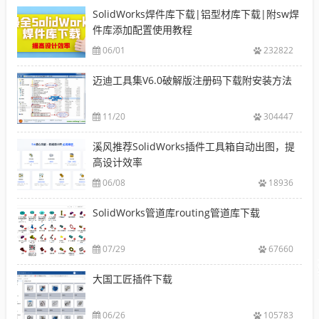
SolidWorks焊件库下载|铝型材库下载|附sw焊
件库添加配置使用教程
06/01
232822
迈迪工具集V6.0破解版注册码下载附安装方法
11/20
304447
溪风推荐SolidWorks插件工具箱自动出图，提
高设计效率
06/08
18936
SolidWorks管道库routing管道库下载
07/29
67660
大国工匠插件下载
06/26
105783