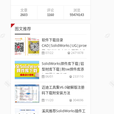
文章
评论
浏览
2603
1160
55474143
图文推荐
软件下载目录
CAD|SolidWorks|UG|proe
等-机械软件安装包下载大全
07/22
2471878
SolidWorks焊件库下载|铝
型材库下载|附sw焊件库添
加配置使用教程
06/01
233110
迈迪工具集V6.0破解版注册
码下载附安装方法
11/20
304696
溪风推荐SolidWorks插件工