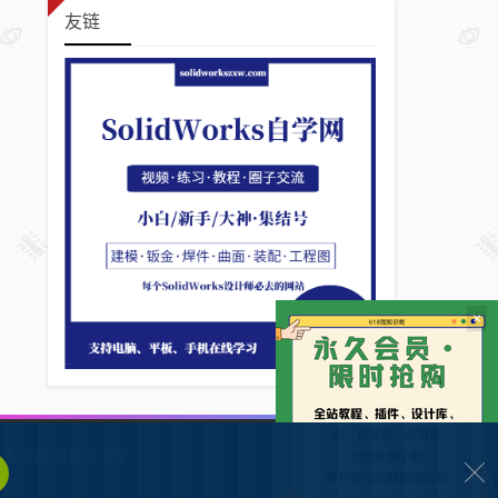
友链
×
132902372928号