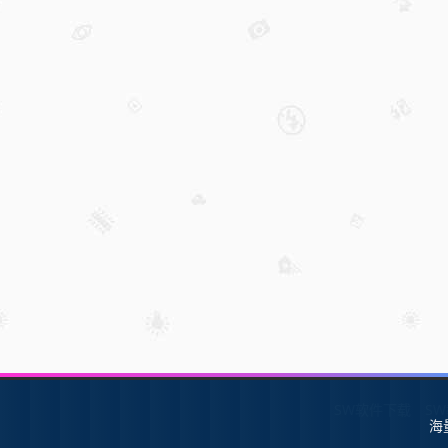
SW软件下载
S
海