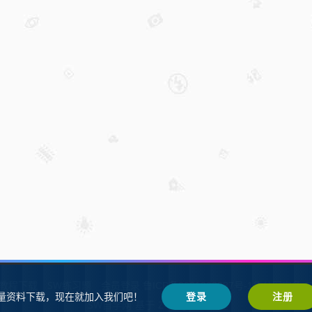
W教程下载
SW练习题
会员登录
鲁ICP备2021002287号-1鲁公网安备 37
量资料下载，现在就加入我们吧！
登录
注册
SW自学网
Z-BlogPHP
基于
搭建