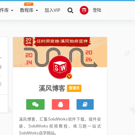
件库
教程库
加入VIP
登陆
广
与
开
论
溪风博客
管理员
溪风博客，汇集SolidWorks软件下载、插件安
装、SolidWorks视频教程、练习题一站式
SolidWorks自学网站。