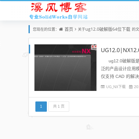
首页
ug12.0破解版64位下载
您现在的位置：
关于
的
UG12.0|NX
ug12.0破解
泛的产品设计应用
仅支持 CAD 的
发部...
UG_NX下载
20
1
共 1 页