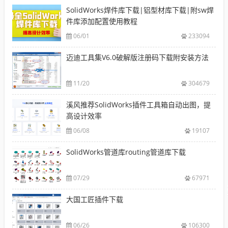
SolidWorks焊件库下载|铝型材库下载|附sw焊
件库添加配置使用教程
06/01
233094
迈迪工具集V6.0破解版注册码下载附安装方法
11/20
304679
溪风推荐SolidWorks插件工具箱自动出图，提
高设计效率
06/08
19107
SolidWorks管道库routing管道库下载
07/29
67971
大国工匠插件下载
06/26
106300