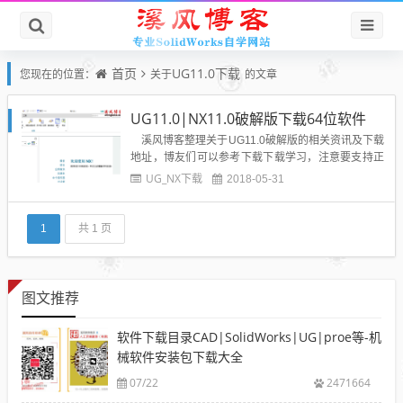
首页
UG11.0下载
您现在的位置：
关于
的文章
UG11.0|NX11.0破解版下载64位软件
溪风博客整理关于UG11.0破解版的相关资讯及下载
地址，博友们可以参考下载下载学习，注意要支持正
版奥！UG属于可半参数化的建模软件，包含了企业中
UG_NX下载
2018-05-31
应用最广泛的集成应用套件，用于产品设计、工程和
制造全范围的开发过程，造型思路比较多。从企业角
度，一般认为NX比较适合于汽车、航空...
1
共 1 页
图文推荐
软件下载目录CAD|SolidWorks|UG|proe等-机
械软件安装包下载大全
07/22
2471664