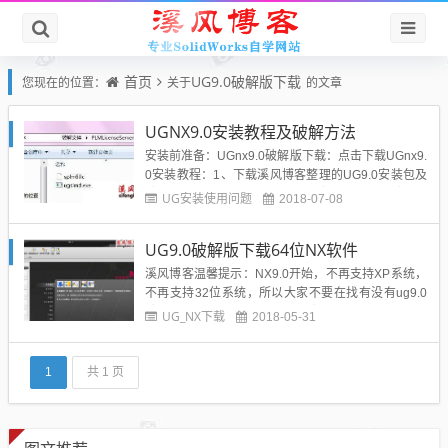
首页
UG9.0破解版下载
您现在的位置：
关于
的文章
UGNX9.0安装教程及破解方法
安装前准备：UGnx9.0破解版下载：点击下载UGnx9.
0安装教程：1、下载溪风博客整理的UG9.0安装包及
破解文件，然后全部解压，打开破解文件中的\破解文
UG安装使用问题
2018-07-08
件\PLMLicenseServer下的nx9.0.lic（splm6.lic）文
件，右键以记事本方式打开；2、选择桌面上的“计算
UG9.0破解版下载64位NX软件
机”--右击...
溪风博客温馨提示：NX9.0开始，不再支持XP系统，
不再支持32位系统，所以大家不要在找有没有ug9.0
破解版32位软件了。ug nx 9.0破解版是一款功能强大
UG_NX下载
2018-05-31
的图像制作工具。可以用于设计模具、制作3D模型。
在建型结构设计行业使用非常广泛！为了方便用户正
常操作使用，绿色资源网小编特地提供...
1
共 1 页