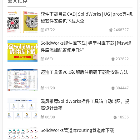
图文推荐
软件下载目录CAD|SolidWorks|UG|proe等-机
械软件安装包下载大全
07/22
2468327
SolidWorks焊件库下载|铝型材库下载|附sw焊
件库添加配置使用教程
06/01
232822
迈迪工具集V6.0破解版注册码下载附安装方法
11/20
304447
溪风推荐SolidWorks插件工具箱自动出图，提
高设计效率
06/08
18936
SolidWorks管道库routing管道库下载