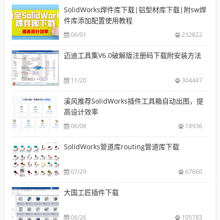
SolidWorks焊件库下载|铝型材库下载|附sw焊
件库添加配置使用教程
06/01
232822
迈迪工具集V6.0破解版注册码下载附安装方法
11/20
304447
溪风推荐SolidWorks插件工具箱自动出图，提
高设计效率
06/08
18936
SolidWorks管道库routing管道库下载
07/29
67660
大国工匠插件下载
06/26
105783