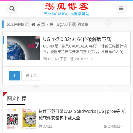
首页
ug7.0下载
您现在的位置：
关于
的文章
UG nx7.0 32位|64位破解版下载
UG NX是一款集CAD/CAE/CAM于一体的三维设计软
件，能够支持产品开发的整个过程，从概念(CAID)，
到设计(CAD)，到分析(CAE)，到制造(CAM)的完整流
UG_NX下载
2018-06-01
程。而ug7.0 64位是目前设计人员使用最多的版本，
但由于软件需要付费，本平台为广大网友提供ug7.0 6
4位破解文件下载，可以...
1
共 1 页
图文推荐
软件下载目录CAD|SolidWorks|UG|proe等-机
械软件安装包下载大全
07/22
2468327