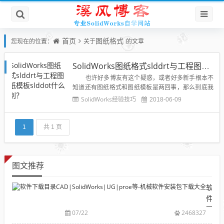
首页
图纸格式
您现在的位置：
关于
的文章
SolidWorks图纸格式slddrt与工程图图纸模板slddot什么区别？
也许好多博友有这个疑惑，或者好多新手根本不
知道还有图纸格式和图纸模板是两回事，那么到底我
们怎么区分SolidWorks的图纸格式和图纸模板呢？下
SolidWorks经验技巧
2018-06-09
面溪风博客的小编就给大家网络一下各大解释，希望
大家能够理解两者的区别。解释一：在Solidworks...
1
共 1 页
图文推荐
软
件
下
07/22
2468327
载