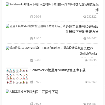
目
Solid
录
焊
CAD|
件
06/01
232822
等-
库
机
下
迈迪工具集V6.0破解版
械
载|
注册码下载附安装方法
软
铝
11/20
304447
件
型
安
材
溪风推荐
装
库
SolidWorks
包
下
插件工具箱
下
06/08
18936
载|
自动出图，
载
附
提高设计效
SolidWorks管道库routing管道库下载
大
sw
率
全
焊
件
07/29
67660
库
大国工匠插件下载
添
加
配
06/26
105783