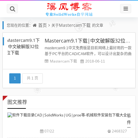
首页
Mastercam下载
您现在的位置：
关于
的文章
Mastercam9.1下载|中文破解版32位64位下载
mastercam9.1中文免费版是目前网络上最好用的一款
基于PC平台的CAD/CAM软件，可以设计出复杂的曲
线、曲面零件，并且具有强大的曲面粗加工及灵活的
Mastercam下载
2018-06-11
曲面精加工功能，适用于造型设计、CNC铣床、CNC
车床或CNC线切割等工程，是中小企业最经济有效的
全方位的CAD/CAM系统，本站提供maste...
1
共 1 页
图文推荐
软
件
下
07/22
2468327
载