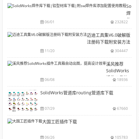
目
Solid
录
焊
CAD|
件
06/01
232822
等-
库
机
下
迈迪工具集V6.0破解版
械
载|
注册码下载附安装方法
软
铝
11/20
304447
件
型
安
材
溪风推荐
装
库
SolidWorks
包
下
插件工具箱
下
06/08
18936
载|
自动出图，
载
附
提高设计效
SolidWorks管道库routing管道库下载
大
sw
率
全
焊
件
07/29
67660
库
大国工匠插件下载
添
加
配
06/26
105783