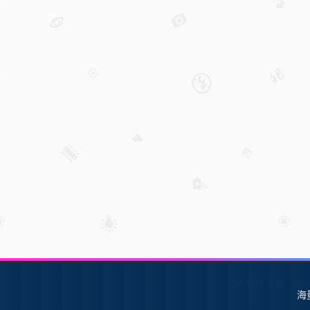
SW软件下载
S
海