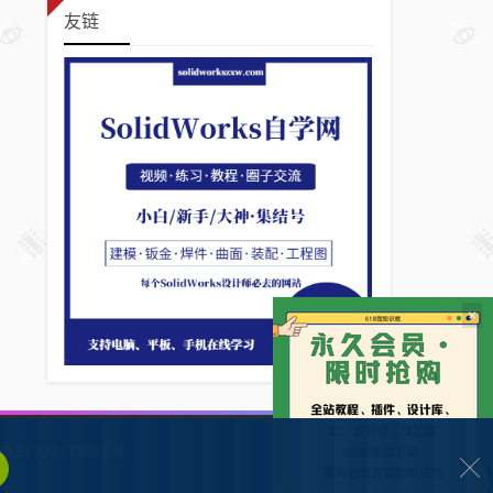
友链
×
132902372928号