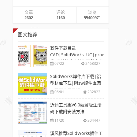
文章
评论
浏览
2602
1160
55400971
图文推荐
软件下载目录
CAD|SolidWorks|UG|proe
等-机械软件安装包下载大全
07/22
2468327
SolidWorks焊件库下载|铝
型材库下载|附sw焊件库添
加配置使用教程
06/01
232822
迈迪工具集V6.0破解版注册
码下载附安装方法
11/20
304447
溪风推荐SolidWorks插件工