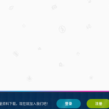
W教程下载
SW练习题
会员登录
鲁ICP备2021002287号-1鲁公网安备 37
量资料下载，现在就加入我们吧！
登录
注册
SW自学网
Z-BlogPHP
基于
搭建