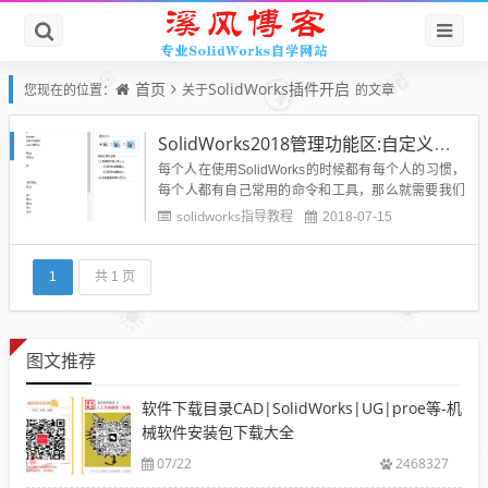
首页
SolidWorks插件开启
您现在的位置：
关于
的文章
SolidWorks2018管理功能区:自定义工具命令和插件
每个人在使用SolidWorks的时候都有每个人的习惯，
每个人都有自己常用的命令和工具，那么就需要我们
自己去定义这些东西来加快我们的建模速度，下面就
solidworks指导教程
2018-07-15
介绍SolidWorks2018如何管理我们的功能区：1、定
义功能区合理利用功能区设置，既可以在操作上方便
快捷， 又不会使操作界面过于复杂。 在 菜单栏...
1
共 1 页
图文推荐
软件下载目录CAD|SolidWorks|UG|proe等-机
械软件安装包下载大全
07/22
2468327