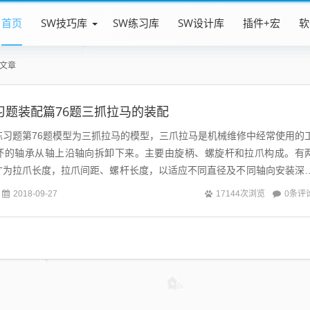
首页
SW技巧库
SW练习库
SW设计库
插件+宏
软
文章
ks练习题装配篇76题三抓拉马的装配
装配体练习题第76题模型为三抓拉马的模型，三爪拉马是机械维修中经常使用的
坏的轴承从轴上沿轴向拆卸下来。主要由旋柄、螺旋杆和拉爪构成。有
寸为拉爪长度，拉爪间距、螺杆长度，以适应不同直径及不同轴向安装深
螺杆顶尖定位于轴端顶尖孔调...
0条评
2018-09-27
17144次浏览