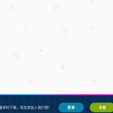
W教程下载
SW练习题
会员登录
鲁ICP备2021002287号-1鲁公网安备 37
量资料下载，现在就加入我们吧！
登录
注册
SW自学网
Z-BlogPHP
基于
搭建