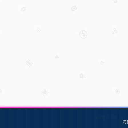
SW软件下载
S
海