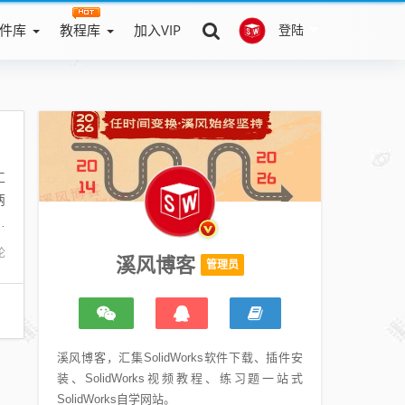
件库
教程库
加入VIP
登陆
工
两
度
论
溪风博客
管理员
溪风博客，汇集SolidWorks软件下载、插件安
装、SolidWorks视频教程、练习题一站式
SolidWorks自学网站。