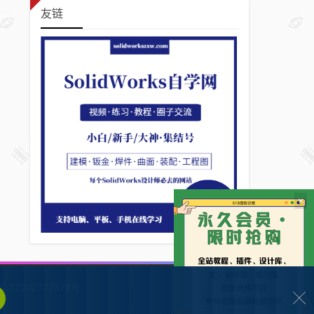
友链
×
132902372928号