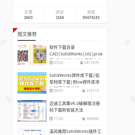
文章
评论
浏览
2603
1160
55474143
图文推荐
软件下载目录
CAD|SolidWorks|UG|proe
等-机械软件安装包下载大全
07/22
2471878
SolidWorks焊件库下载|铝
型材库下载|附sw焊件库添
加配置使用教程
06/01
233110
迈迪工具集V6.0破解版注册
码下载附安装方法
11/20
304696
溪风推荐SolidWorks插件工