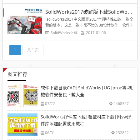
等前几个版本稍有不同，下面分享一下关于SolidWor
ks2017（SolidWorks2...
SolidWorks2017破解版下载SolidWorks2017中文版下载含序列号
solidworks2017中文版是2017年即将推出的一款全
新的版本，这是一款非常不错的3d设计软件，软件非
常经典已经陆续推出好几个版本，都受到广大用户的
SolidWorks下载
2017-01-06
喜爱，新版本产品适合设计流程各个方面的直观解决
方案；最大程度提高您的生产效率并将精力集中在 创
新上以更好、更快而且经济高效地设计产品...
1
共 1 页
图文推荐
软件下载目录CAD|SolidWorks|UG|proe等-机
械软件安装包下载大全
07/22
2468327
SolidWorks焊件库下载|铝型材库下载|附sw焊
件库添加配置使用教程
06/01
232822