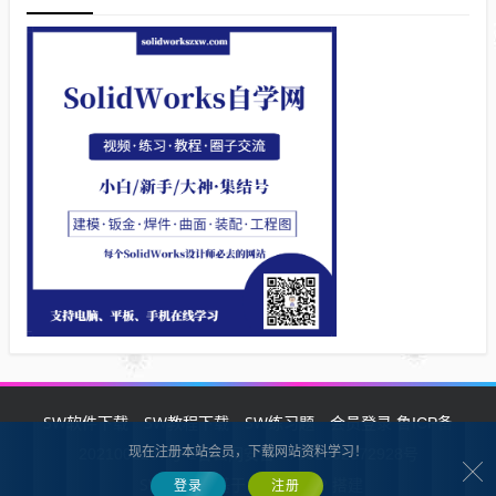
SW软件下载
SW教程下载
SW练习题
会员登录
鲁ICP备
现在注册本站会员，下载网站资料学习！
2021002287号-1鲁公网安备 37132902372928号
SW自学网
Z-BlogPHP
基于
搭建
登录
注册