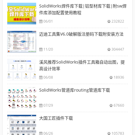
SolidWorks焊件库下载|铝型材库下载|附sw焊
件库添加配置使用教程
06/01
232822
迈迪工具集V6.0破解版注册码下载附安装方法
11/20
304447
溪风推荐SolidWorks插件工具箱自动出图，提
高设计效率
06/08
18936
SolidWorks管道库routing管道库下载
07/29
67660
大国工匠插件下载
06/26
105783