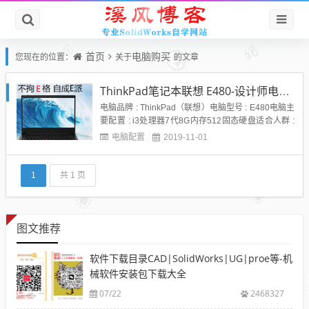
首页
电脑购买
您现在的位置：
关于
的文章
ThinkPad笔记本联想 E480-设计师电脑推荐
电脑品牌 : ThinkPad（联想）电脑型号 : E480电脑主
要配置 : i3处理器7代8G内存512固态硬盘适合人群 :
经济款学习软件用小型设计用京东购买推荐理由：对
电脑配置
2019-11-01
于很多想学SolidWorks或者学CAD，装photoshop、
CAD、SolidWorks、UG的设计师来说，这是一款经
济...
1
共 1 页
图文推荐
软件下载目录CAD|SolidWorks|UG|proe等-机
械软件安装包下载大全
07/22
2468327