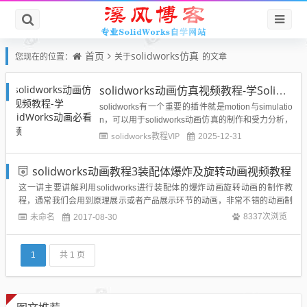
首页
solidworks仿真
您现在的位置：
关于
的文章
solidworks动画仿真视频教程-学SolidWorks动画必看视频
solidworks有一个重要的插件就是motion与simulatio
n，可以用于solidworks动画仿真的制作和受力分析，
那么作为solidworks工程师必备的一项技能就是利用s
solidworks教程VIP
2025-12-31
olidworks做产品展示动画、爆炸动画、旋转动画、原
理动画等等，其实这些solidworks都可以做到，如
solidworks动画教程3装配体爆炸及旋转动画视频教程
果...
这一讲主要讲解利用solidworks进行装配体的爆炸动画旋转动画的制作教
程，通常我们会用到原理展示或者产品展示环节的动画，非常不错的动画制
作教程，本节教程所需的模型素材及高清视频下载地址见视频底部的链接。
未命名
8337次浏览
2017-08-30
solidworks动画第三讲高清视频及视频原模型文件下载地址：***请进入文章
页查看隐藏内容...
1
共 1 页