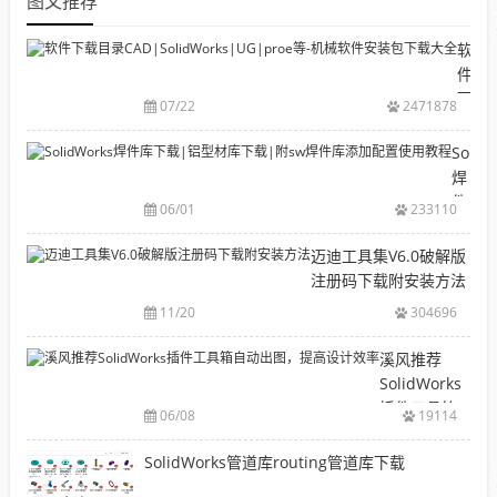
图文推荐
软
件
下
07/22
2471878
载
目
Solid
录
焊
CAD|
件
06/01
233110
等-
库
机
下
迈迪工具集V6.0破解版
械
载|
注册码下载附安装方法
软
铝
11/20
304696
件
型
安
材
溪风推荐
装
库
SolidWorks
包
下
插件工具箱
下
06/08
19114
载|
自动出图，
载
附
提高设计效
SolidWorks管道库routing管道库下载
大
sw
率
全
焊