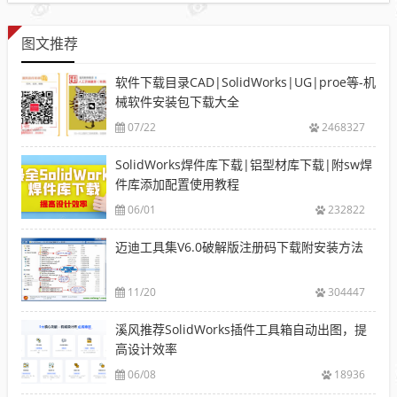
图文推荐
软件下载目录CAD|SolidWorks|UG|proe等-机
械软件安装包下载大全
07/22
2468327
SolidWorks焊件库下载|铝型材库下载|附sw焊
件库添加配置使用教程
06/01
232822
迈迪工具集V6.0破解版注册码下载附安装方法
11/20
304447
溪风推荐SolidWorks插件工具箱自动出图，提
高设计效率
06/08
18936