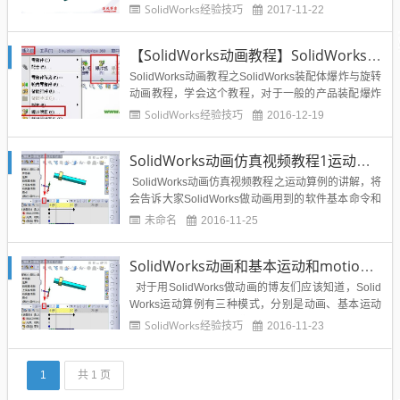
械仿真动画就是机床设备的拖链移动动画仿真，可以
SolidWorks经验技巧
2017-11-22
说学会这个动画将会对以后的工作非常有用，推荐给
大家下载学习。本SolidWorks动画的关键就是在位配
【SolidWorks动画教程】SolidWorks装配体爆炸旋转仿真动画制作图文教程
合的应用，大家可以根据视频学习制作。SolidWo...
SolidWorks动画教程之SolidWorks装配体爆炸与旋转
动画教程，学会这个教程，对于一般的产品装配爆炸
旋转展示不成问题，可以很好的介绍一款产品，作为
SolidWorks经验技巧
2016-12-19
产品宣传宣讲动画视频，那么到底怎么用SolidWorks
来进行装配体的装配与爆炸和旋转展示呢？下面给出
SolidWorks动画仿真视频教程1运动算例讲解
我的操作方法，通过这个教程你可以做出产品...
SolidWorks动画仿真视频教程之运动算例的讲解，将
会告诉大家SolidWorks做动画用到的软件基本命令和
命令的含义，为今后做SolidWorks动画打下坚实的基
未命名
2016-11-25
础。相关博文：SolidWorks运动算例教程...
SolidWorks动画和基本运动和motion分析有什么区别如何选择？
对于用SolidWorks做动画的博友们应该知道，Solid
Works运动算例有三种模式，分别是动画、基本运动
和motion分析，那么我们在做动画的时候应该如何选
SolidWorks经验技巧
2016-11-23
择对应的模式呢？在这里，溪风博客会给你一个完美
的解释，解析SolidWorks运动算例里面动画、基本运
动与motion分析的...
1
共 1 页