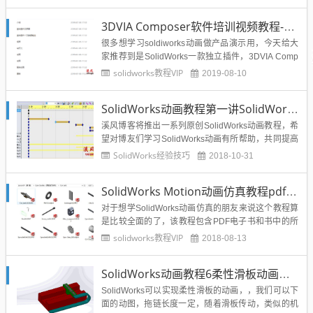
体验，非常有助于产品的推广的投入市场，让大众简
单明了的了解产品，所以，每个合格的设计师在学好
3DVIA Composer软件培训视频教程-SolidWorks产品动画演示教程
SolidWorks的基础设计的之上...
很多想学习soldiworks动画做产品演示用，今天给大
家推荐到是SolidWorks一款独立插件，3DVIA Comp
oser的使用教程，相信学成之后做产品演示不成问
solidworks教程VIP
2019-08-10
题，想要提高soldiworks技能的设计师们不容错过。
本教程主要介绍了3DVIA Composer的使用方法，非
SolidWorks动画教程第一讲SolidWorks运动算例教程
常适合初学者快速熟...
溪风博客将推出一系列原创SolidWorks动画教程，希
望对博友们学习SolidWorks动画有所帮助，共同提高
SolidWorks动画制作技巧。 运动算例是装配体模型
SolidWorks经验技巧
2018-10-31
运动的图形模拟。可将诸如光源和相机透视图之类的
视觉属性融合到运动算例中。运动算例不更改装配体
SolidWorks Motion动画仿真教程pdf版+模型源文件
模型或...
对于想学SolidWorks动画仿真的朋友来说这个教程算
是比较全面的了，该教程包含PDF电子书和书中的所
有的模型源文件，非常不错，推荐给学习SolidWorks
solidworks教程VIP
2018-08-13
动画仿真的博友们下载学习。SolidWorks Motion运动
仿真教程模型源文件实例：SolidWorks Motion运动仿
SolidWorks动画教程6柔性滑板动画教程
真PDF电子...
SolidWorks可以实现柔性滑板的动画，，我们可以下
面的动图，拖链长度一定，随着滑板传动，类似的机