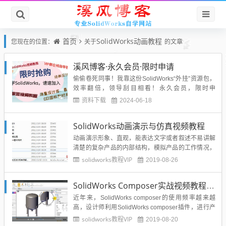
首页
SolidWorks动画教程
您现在的位置：
关于
的文章
溪风博客·永久会员·限时申请
偷偷卷死同事！我靠这份SolidWorks“外挂”资源包，
效率翻倍，领导刮目相看！永久会员，限时申
请！！...
资料下载
2024-06-18
SolidWorks动画演示与仿真视频教程
动画演示形象、直观，能表达文字或者叙述不易讲解
清楚的复杂产品的内部结构，模拟产品的工作情况，
达到与非专业人士交流设计思想的目的。COSMOSM
solidworks教程VIP
2019-08-26
ostion用于建立运动机构模型，进行机构的进一步分
析，跟踪零件的运动轨迹，分析机构中的零件的速
SolidWorks Composer实战视频教程，让你的产品介绍生动形象
度、加速度、作用力、反作用力和力矩等，并用动
画、图形、表格等多...
近年来，SolidWorks composer的使用频率越来越
高，设计师利用SolidWorks composer插件，进行产
品的渲染，动画的制作，让公司的产品展示产生交互
solidworks教程VIP
2019-08-20