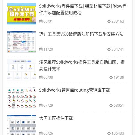
SolidWorks焊件库下载|铝型材库下载|附sw焊
件库添加配置使用教程
06/01
233163
迈迪工具集V6.0破解版注册码下载附安装方法
11/20
304741
溪风推荐SolidWorks插件工具箱自动出图，提
高设计效率
06/08
19139
SolidWorks管道库routing管道库下载
07/29
68051
大国工匠插件下载
06/26
106433