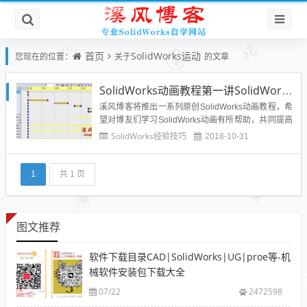
首页
SolidWorks运动
您现在的位置：
关于
的文章
SolidWorks动画教程第一讲SolidWorks运动算例教程
溪风博客将推出一系列原创SolidWorks动画教程，希
望对博友们学习SolidWorks动画有所帮助，共同提高
SolidWorks动画制作技巧。 运动算例是装配体模型
SolidWorks经验技巧
2018-10-31
运动的图形模拟。可将诸如光源和相机透视图之类的
视觉属性融合到运动算例中。运动算例不更改装配体
模型或...
1
共 1 页
图文推荐
软件下载目录CAD|SolidWorks|UG|proe等-机
械软件安装包下载大全
07/22
2472598