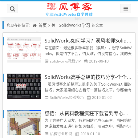
首页
SolidWorks学习
您现在的位置：
关于
的文章
SolidWorks如何学习？溪风老师SolidWorks学习攻略
写在前面：最近很多粉丝加我（溪风），想学SolidW
orks，但是怕学不会，怕太难，怕没有信心，我的天
呢，我真想替你们学校的老师点醒你们，很多东西如
solidworks教程VIP
2019-09-10
果我们因为怕，就停止不前，不敢去面对，那么我们
那不叫怕了，是真学不会。有些东西，你不去尝试，
SolidWorks高手总结的技巧分享-个个都很有用
你怎么知道自己就不能学会？？？况且SolidWorks软
件是...
溪风博客之前整理过很多的关于SolidWorks方面的
技巧，大家如果细心去看每一篇技巧文章，你都会有
很大的收货，毕竟都是大神总结出来的经验。今天同
SolidWorks经验技巧
2019-01-02
样也是分享一位非标设计工程师，多年世界五百强的
工作经验，数百台设备的设计，数万张图纸的设计，
感悟：从资料教程疯狂下载者到专心学习者
总结出solidworks设计绘图的...
为了方便广大网友，各种网站也应运而生。当网络的
建设和发展正进行的如火如荼，喧闹之中，搭配学习
这壶美酒的，竟是一瓶名叫资料下载的毒药，更糟糕
机械行业知识
2018-01-10