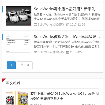
的是，美酒和毒药已经被灌到了同一个杯子里，浑然
一体，叫人在畅美中不知不觉走进地狱。各种网站论
SolidWorks哪个版本最好用？新手先学SolidWorks哪个版本？
坛资料的传播和个人资料的交流开了一道大门。从今
年年初各大论坛交流的更多...
经常有人问我，SolidWorks哪个版本最好用？我是新
手从SolidWorks哪个版本学习最好？等等类似的问
题，我在这里给大家整体回复一下：关于SolidWorks
SolidWorks经验技巧
2017-12-26
哪个版本最好用这个问题其实要综合考虑，目前比较
好用的话是SolidWorks2016（溪风个人感觉），但是
SolidWorks教程之SolidWorks高级培训手册免费下载
大家的电脑系统不一样，所以适...
给溪风博客爱好SolidWorks和从事SolidWorks设计的
博友们分享一个比较不错的SolidWorks高级培训手
册，教大家一些SolidWorks的高级应用，下面是百度
SolidWorks经验技巧
2017-12-05
文库的在线分享，下载的话可以看底部的分享下载地
址：...
1
共 1 页
图文推荐
软件下载目录CAD|SolidWorks|UG|proe等-机
械软件安装包下载大全