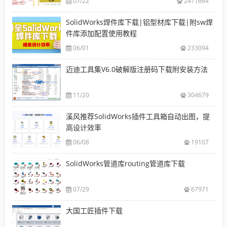
07/22
2471664
SolidWorks焊件库下载|铝型材库下载|附sw焊
件库添加配置使用教程
06/01
233094
迈迪工具集V6.0破解版注册码下载附安装方法
11/20
304679
溪风推荐SolidWorks插件工具箱自动出图，提
高设计效率
06/08
19107
SolidWorks管道库routing管道库下载
07/29
67971
大国工匠插件下载