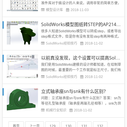
准件库对于搞设计的人来说，调用非常的简单方便，
被很多的工程师、设计师所接受和使用。MISUMI米
模型设计库
2018-11-03
思米2013-2014FA选型软件，中文界面，文件压缩包
1.35G,解压后2.54G；大部份标准件都符合国家标
SolidWorks模型图纸转STEP的AP214和AP203有什么区别？一文全搞懂
准；可直接生成3D模型，所有三维软件都可以打
开。...
很多人知道SolidWorks模型可以转成step，或者导出
step格式文件，但是你有没有发现step有两种格式，
一个是step-AP214和AP203,那么这两者有什么细微
SolidWorks经验技巧
2018-11-02
的区别吗？这篇文章将用简单粗暴的方式告诉你两者
的区别：STEP AP214和STEP AP203都是来自iso10
以前真没发现，这个设置可以提高SolidWorks画图效率！
3...
我们使用SolidWorks建模的设计师都知道，在绘制草
图的时候，最重要的一个工作就是标注尺寸，我们有
什么办法能够简化么？今天我们就来看一个小技巧，
SolidWorks经验技巧
2018-11-02
这个设置你做了，相信你能快速提高建模速度！先说
说现在的状态，你是不是这样画图，例如一个矩形，
立式轴承座sn与snk有什么区别？
拉伸。首先在基准面上绘制草图，矩形，然后在进行
标注，比如长2...
问题：立式轴承座sn与snk有什么区别？答案：sn为
等径孔型轴承座（轴承座两端孔径相等），snk为异
径孔型轴承座（轴承座两端孔径不相等）轴承座的科
机械行业知识
2018-11-02
学定义为装在汽轮机汽缸本体或基础上用来支撑轴承
的构件。在输送带机械行业中也不能缺少轴承座。既
然轴承座这么重要，那么您知道轴承座的作用吗？今
首页
上一页
129
130
131
132