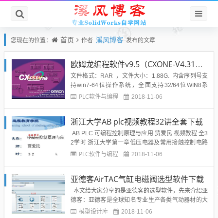
首页
溪风博客
您现在的位置：
作者
发布的文章
欧姆龙编程软件v9.5（CXONE-V4.31）支持win764位
文件格式：RAR ，文件大小：1.88G. 内含序列号支
持win7-64位操作系统，全面支持32/64位WIN8系
统，为多国语言版，支持简体中文。能为网络、可编
PLC软件与编程
2018-11-06
程终端及伺服系统、电子温度控制等进行设置。功能
特色： 1、可以在IO表内设定CPU Bus单元和特殊
浙江大学AB plc视频教程32讲全套下载
单元 ，不需要手...
AB PLC 可编程控制原理与应用 贾爱民 视频教程 全3
2学时 浙江大学第一章低压电器及常用接触控制电路
第二章可编程控制器概述第三章可编程控制器硬件系
PLC软件与编程
2018-11-06
统第四章 可编程控制器指令系统与编程 第五章可编程
控制器的应用视频全套：1.43G浙大AB-PLC视频教程
亚德客AirTAC气缸电磁阀选型软件下载
下载地址：...
本文给大家分享的是亚德客的选型软件，先来介绍亚
德客：亚德客是全球知名专业生产各类气动器材的大
型企业集团，致力于向客户提供满足其需求的气动控
模型设计库
2018-11-06