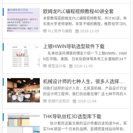
制元件、气动执行元件、气源处理元件、气动辅助元
件等各类气动器材、服务和解决方案，为客户创造长
欧姆龙PLC编程视频教程40讲全套
期的价值和潜在的增长。下面就是亚德客的软件选型
界面：大家...
本套教程是欧姆龙PLC编程视频教程，共计40讲，有
东南大学老师录制，非常不错的教程，推荐给学习PL
C的博友们下载学习。课程主要内容和学习方法：欧
PLC软件与编程
2018-11-05
姆龙PLC编程视频教程前十讲举例：视频教程总大小;
6.73G欧姆龙PLC编程视频教程40讲全套下载地址：*
上银HIWIN导轨选型软件下载
**请进入文章页查看隐藏内容***...
先来给溪风博客的博友介绍一下上银HIWIN，HIWI
N在中国、美国、日本及欧体等具有工业基础的34个
国家，完成商标注册登记，并且持续推广运用，如今
模型设计库
2018-11-05
HIWIN已是世界知名品牌之一。 授权四川华瑞精工轴
承有限公司为其在中国地区（含港澳台）的全系列HI
机械设计师的七种人生，很多人选择了最后一种
WI...
向我们这样的设计人员，尤其是机械、产品设计行业
的设计师工程师，我们的出路在哪？这七种不同的人
生，或许我们大多数人还是第七种。。。开公司/工作
机械行业知识
2018-11-04
室有些人在职场摸爬滚打几年，选择了开公司，工作
室，建立自己的团队，有自己的业务体系，与帮别人
THK导轨丝杠3D选型库下载
打工，自己创业是另外一种人生体验。就像好朋友高
总说的：以前自己打工，...
估计看到这篇文章的设计师都应该知道THK，其
实THK就是一个日本的品牌，是精密直线运动导轨、