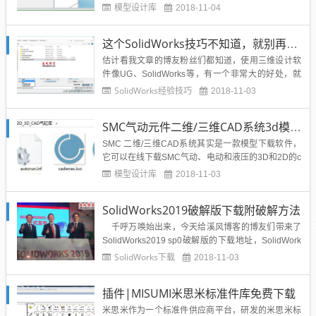
滚珠花键、滚珠螺杆、交叉滚子轴环、引动器等产品
模型设计库
2018-11-04
供应商。价格比较贵，所以我们可以用他的选型库来
生成模型，供我们设计使用，公司条件合适就买它的
这个SolidWorks技巧不知道，就别再抱怨SolidWorks卡顿了
产品，不合适我们...
估计看我文章的博友粉丝们都知道，使用三维设计软
件像UG、SolidWorks等，有一个非常大的好处，就
是直观，我们可以直观的看出产品的外观、结构、工
SolidWorks经验技巧
2018-11-03
作原理等等，所以慢慢取代CAD的项目展示。但是，
我们应该也有这种体会，那就是产品装配体太大了之
SMC气动元件二维/三维CAD系统3d模型下载-免安装
后，会变的非常卡，虽然说，三维展示给客户是一个
很好的选择，...
SMC 二维/三维CAD系统其实是一款模型下载软件，
它可以在线下载SMC气动、电动和液压的3D和2D的c
ad模型，下载下来的模型可以导入到绘图软件里进行
模型设计库
2018-11-03
绘图，可以说是相关工作人员绘图的必备工具，当你
遇到了软件没有的模型时，相信它一定可以帮到你。
SolidWorks2019破解版下载附破解方法
SMC 二维/三维CAD系统下载地址：文章底部SMC
二...
千呼万唤始出来，今天给溪风博客的博友们带来了
SolidWorks2019 sp0破解版的下载地址，SolidWork
s 2019 SP0最新正式版目前已经正式发布了，是一款
SolidWorks下载
2018-11-03
非常专业的CAM、CAE分析软件。新的工具和增强功
能，可帮助您更快将设计投入制造，同时提高质量并
插件|MISUMI米思米标准件库免费下载
降低...
米思米作为一个标准件供应商平台，研发的米思米标