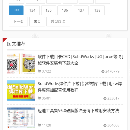
天鑫达为您讲一讲...
134
135
136
137
138
133
下一页
末页
共 183 页
图文推荐
软件下载目录CAD|SolidWorks|UG|proe等-机
械软件安装包下载大全
07/22
2470779
SolidWorks焊件库下载|铝型材库下载|附sw焊
件库添加配置使用教程
06/01
233017
迈迪工具集V6.0破解版注册码下载附安装方法
11/20
304608