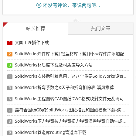
还没有评论，来说两句吧...
站长推荐
热门文章
大国工匠插件下载
1
SolidWorks焊件库下载|铝型材库下载|附sw焊件库添加配置使用教程
2
SolidWorks材质库下载及材质库导入方法
3
SolidWorks安装后别着急用，这八个重要SolidWorks设置可以提高你的画图效率
4
SolidWorks折弯系数之K因子和折弯扣除表-溪风推荐
5
SolidWorks工程图转CAD图纸DWG格式映射文件无乱码可分层-溪风亲测推荐
6
最符合国标GB的SolidWorks图纸格式和图纸模板下载-溪风专用版
7
SolidWorks压力弹簧拉力弹簧扭力弹簧涡卷弹簧自动生成宏程序下载
8
SolidWorks管道库routing管道库下载
9