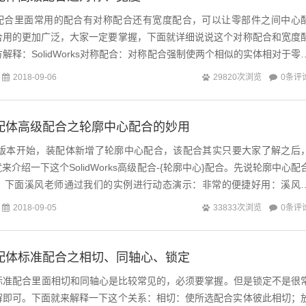
s装配体配合里面常用的配合有对称配合还有宽度配合，可以让零部件之间中心
合用的更加广泛，大家一定要掌握，下面就详细说说这个对称配合和宽度
ks官方解释：SolidWorks对称配合：对称配合强制使两个相似的实体相对于零
装配体...
0条评
2018-09-06
29820次浏览
ks装配体高级配合之轮廓中心配合的妙用
从2015版本开始，装配体新增了轮廓中心配合，该配合其实只要大家了解之后
介绍一下这个SolidWorks高级配合-{轮廓中心}配合。先说轮廓中心配
：下面溪风老师通过我们的实例进行动态演示：非常的便捷好用：溪风
级配合，我们...
0条评
2018-09-05
33833次浏览
ks装配体标准配合之相切、同轴心、锁定
s装配体标准配合里面相切和同轴心是比较常见的，必须要掌握。但是锁定不是很
解即可。下面就来解释一下这个关系：相切：使所选配合实体彼此相切；