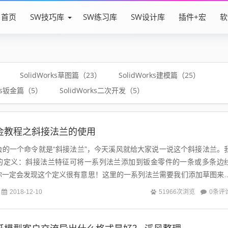
首页
SW技巧库
SW练习库
SW设计库
插件+宏
软
）
SolidWorks草图篇（23）
SolidWorks建模篇（25）
rks钣金篇（5）
SolidWorks二次开发（5）
ks钣金教程之斜接法兰的使用
钣金必会的一个命令就是“斜接法兰”，今天溪风就给大家说一说这个斜接法兰。
的定义：斜接法兰特征可将一系列法兰添加到钣金零件的一条或多条边
你一定会发现这个定义很有意思！这里的一系列法兰需要我们添加草图来
必须遵循以下条件：草图可包...
0条评
2018-12-10
51966次浏览