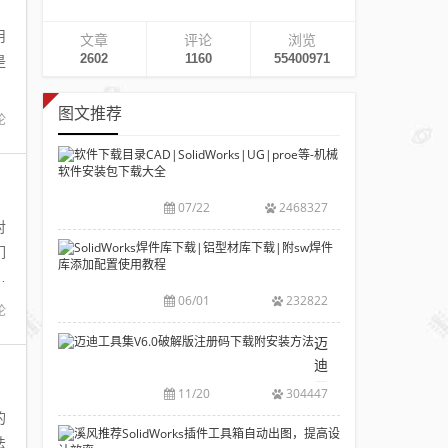
用
文章
评论
浏览
2602
1160
55400971
是
图文推荐
论
软
件
下
07/22
2468327
载
对
目
SolidWorks
们
录
焊
拉
CAD|SolidWork
件
06/01
232822
等-
论
库
机
下
迈
械
载|
迪
软
铝
工
11/20
304447
件
型
具
的
安
材
集
溪
装
法
库