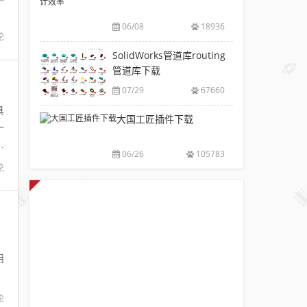
V6.0
风
包
下
破
推
下
06/08
18936
载|
解
荐
论
载
附
版
SolidWorks
SolidWorks管道库routing
大
sw
注
插
管道库下载
全
焊
册
件
件
07/29
67660
码
工
库
下
具
具
大国工匠插件下载
添
载
箱
一
加
附
自
工
配
安
06/26
105783
动
置
论
装
出
使
方
图，
用
法
提
教
高
程
设
，
计
用
效
率
论