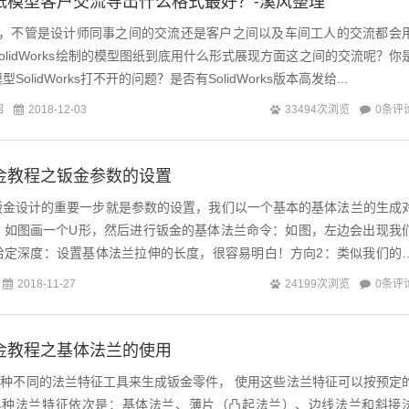
ks图纸模型客户交流导出什么格式最好？-溪风整理
不管是设计师同事之间的交流还是客户之间以及车间工人的交流都会
olidWorks绘制的模型图纸到底用什么形式展现方面这之间的交流呢？你
olidWorks打不开的问题？是否有SolidWorks版本高发给...
绍
0条评
2018-12-03
33494次浏览
ks钣金教程之钣金参数的设置
rks钣金设计的重要一步就是参数的设置，我们以一个基本的基体法兰的生成
：如图画一个U形，然后进行钣金的基体法兰命令：如图，左边会出现我
给定深度：设置基体法兰拉伸的长度，很容易明白！方向2：类似我们的
...
0条评
2018-11-27
24199次浏览
ks钣金教程之基体法兰的使用
s具有4种不同的法兰特征工具来生成钣金零件， 使用这些法兰特征可以按预定
4种法兰特征依次是：基体法兰、薄片（凸起法兰）、边线法兰和斜接