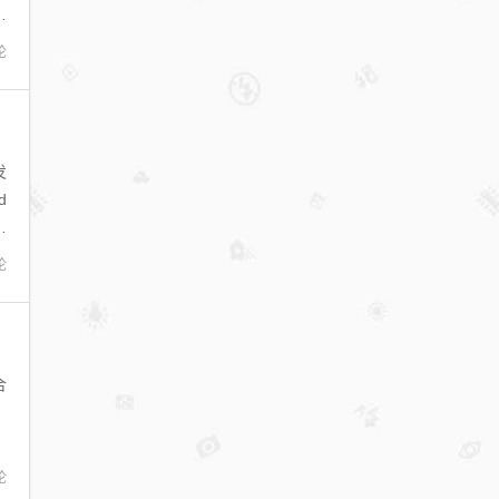
享
论
发
d
学
论
合
，
论