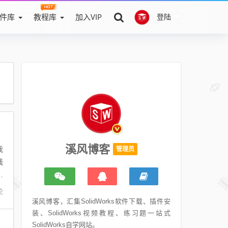
件库
教程库
加入VIP
登陆
溪风博客
我
管理员
线
实
论
溪风博客，汇集SolidWorks软件下载、插件安
装、SolidWorks视频教程、练习题一站式
SolidWorks自学网站。