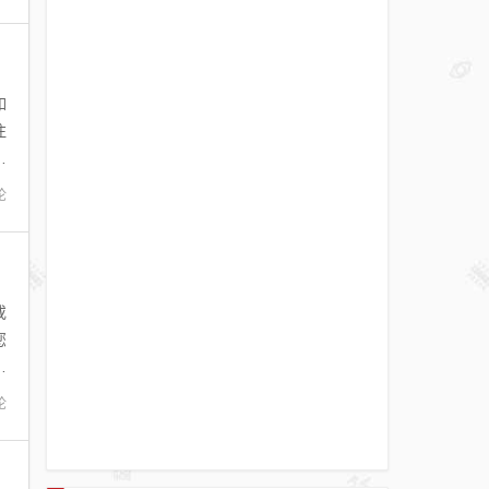
如
注
丢
论
或
您
们
论