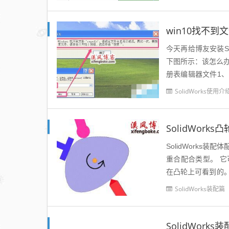
win10找不到
今天再给博友安装So
下图所示：该怎么办。
册表编辑器文件1、出
失了，解决的方法..
SolidWorks使用介
SolidWork
SolidWork
重合配合类型。 
在凸轮上可看到的
在做自动化设备的时
SolidWorks装配篇
SolidWor