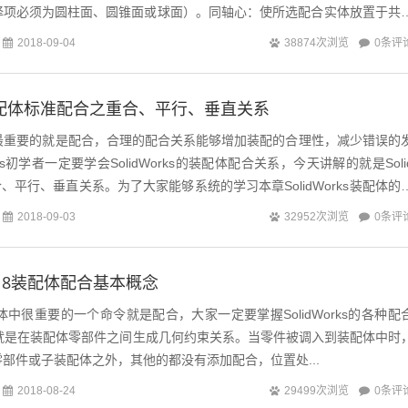
择项必须为圆柱面、圆锥面或球面）。同轴心：使所选配合实体放置于共
保持两个零部件之间的相对位...
0条评
2018-09-04
38874次浏览
ks装配体标准配合之重合、平行、垂直关系
s装配体最重要的就是配合，合理的配合关系能够增加装配的合理性，减少错误的
rks初学者一定要学会SolidWorks的装配体配合关系，今天讲解的就是Soli
合、平行、垂直关系。为了大家能够系统的学习本章SolidWorks装配体的
0条评
2018-09-03
32952次浏览
s2018装配体配合基本概念
装配体中很重要的一个命令就是配合，大家一定要掌握SolidWorks的各种配
就是在装配体零部件之间生成几何约束关系。当零件被调入到装配体中时
部件或子装配体之外，其他的都没有添加配合，位置处...
0条评
2018-08-24
29499次浏览