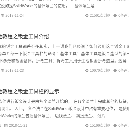
的是SolidWorks的基体法兰的使用。 基体法兰是...
0条评
2018-11-24
21561次浏览
ks钣金教程之钣金工具介绍
s各个版本的钣金工具都差不多其实，上一讲我们已经说了如何调用这个钣金工
简单介绍一下钣金工具栏的命令：基体工具：基体工具是钣金造型的第
基本参数和钣金基体。折弯工具：折弯工具用于生成钣金折弯造型。边角
角、 焊接边角、 断开边角和...
0条评
2018-11-23
10670次浏览
ks钣金教程之钣金工具栏的显示
rks软件进行饭金设计是由各个法兰开始的， 在各个法兰上完成其他的特征
计。 因此， 各个法兰在SolidWorks饭金设计中占有重要地位， 是使
dWorks的法兰包括基体法兰、 边线法兰、 斜接法兰、 薄片...
绍
0条评
2018-11-21
15166次浏览