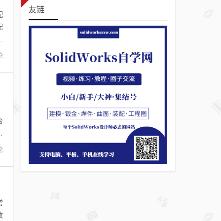
友链
配
配
部
论
，
合
提
论
常
放