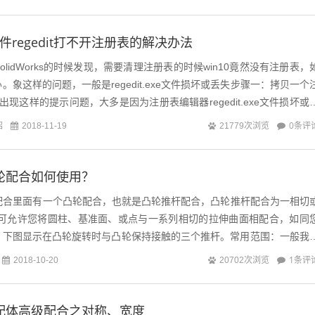
文件regedit打不开注册表的解决办法
lidWorks的时候发现，需要清理注册表的时候win10竟然没有注册表，
象这样的问题，一般是regedit.exe文件损坏或丢失步骤一：拷贝一个
现这样的提示问题，大多是因为注册表编辑器regedit.exe文件损坏或
.
绍
0条评
2018-11-19
21779次浏览
s凸轮配合如何使用？
s装配体配合里面有一个凸轮配合，也就是凸轮推杆配合，凸轮推杆配合为一相切
它可允许您将圆柱、基准面、或点与一系列相切的拉伸曲面相配合，如同
。下图显示在凸轮旋转时与凸轮保持接触的三个推杆。常用范围：一般我
候会出现设计凸轮推杆机构，...
1条评
2018-10-20
20702次浏览
ks装配体高级配合之对称、宽度