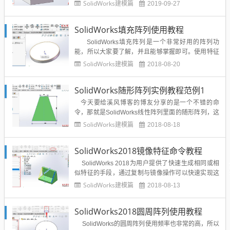
拉伸特征。它在轮廓与现有零件之间添加指定方向和
SolidWorks建模篇
2019-09-27
厚度的材料。您可使用单一或多个草图生成筋。您也
可以用拔模生成筋特征，或者选择一要拔模的参考轮
SolidWorks填充阵列使用教程
廓。SolidWorks筋特征的位置和特征属性如下图所
示：参...
SolidWorks填充阵列是一个非常好用的阵列功
能，所以大家要了解，并且能够掌握即可。使用特征
阵列或预定义的形状来填充定义的区域，通常用于电
SolidWorks建模篇
2018-08-20
气箱开散热孔、模具开通风孔等场合。填充阵列，相
对于线性阵列与圆周阵列而言，它更专注于区域生成
SolidWorks随形阵列实例教程范例1
待阵列实体。下面通过一个...
今天要给溪风博客的博友分享的是一个不错的命
令，那就是SolidWorks线性阵列里面的随形阵列，这
个功能使用的情况不多，但是很有趣，希望大家了解
SolidWorks建模篇
2018-08-18
并适当的学会奥。 SolidWorks随形阵列是线性阵列
的一种，顾名思义，就是阵列的特征随着阵列的路径
SolidWorks2018镜像特征命令教程
改变...
SolidWorks 2018为用户提供了快速生成相同或相
似特征的手段，通过复制与镜像操作可以快速实现这
功能。镜像是绕面、基准面或基准面镜像特征、面及
SolidWorks建模篇
2018-08-13
实体，生成一个特征（或多个特征）的复制。 Solid
Works软件不仅在草图中提供了【镜像】命令...
SolidWorks2018圆周阵列使用教程
SolidWorks的圆周阵列使用频率也非常的高，所以