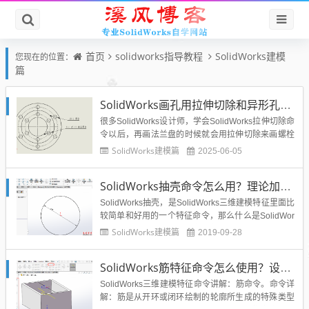
首页
solidworks指导教程
SolidWorks建模
您现在的位置：
篇
SolidWorks画孔用拉伸切除和异形孔向导有什么区别？
很多SolidWorks设计师，学会SolidWorks拉伸切除命
令以后，再画法兰盘的时候就会用拉伸切除来画螺栓
孔，还有一种就是我们也可以用SolidWorks异形孔向
SolidWorks建模篇
2025-06-05
导来绘制孔，那么这两者有什么区别呢？下面我看看
这个工程图的标注：是的，都是孔，却出现两种标注
SolidWorks抽壳命令怎么用？理论加实例告诉你抽壳使用技巧
显示，一个会显示孔的数量，符合机械制图标...
SolidWorks抽壳，是SolidWorks三维建模特征里面比
较简单和好用的一个特征命令，那么什么是SolidWor
ks抽壳？SolidWorks抽壳怎么使用呢？下面溪风就给
SolidWorks建模篇
2019-09-28
大家分析讲解一下该命令。抽壳含义：抽壳工具会掏
空零件，使您所选择的面敞开，在剩余的面上生成薄
SolidWorks筋特征命令怎么使用？设计师新手需要了解的命令
壁特征。这里溪风以一个实例给大...
SolidWorks三维建模特征命令讲解：筋命令。命令详
解：筋是从开环或闭环绘制的轮廓所生成的特殊类型