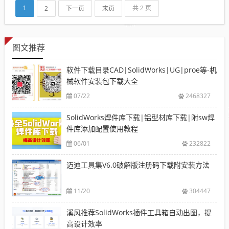
覆特征支持轮...
2
下一页
末页
1
共 2 页
图文推荐
软件下载目录CAD|SolidWorks|UG|proe等-机
械软件安装包下载大全
07/22
2468327
SolidWorks焊件库下载|铝型材库下载|附sw焊
件库添加配置使用教程
06/01
232822
迈迪工具集V6.0破解版注册码下载附安装方法
11/20
304447
溪风推荐SolidWorks插件工具箱自动出图，提
高设计效率