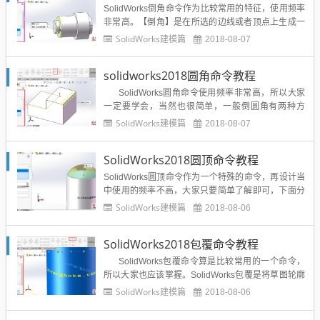
选项卡中的【拔模...
SolidWorks倒角命令作为比较常用的特征，使用频率
非常高。【倒角】是在所选的边线或者顶点上生成一
个倾斜面的特征造型方法，它跟【圆角】命令的使用
SolidWorks建模篇
2018-08-07
方法与成型方式相似，差异在于【倒角】成型特征是
直面，而圆角成型特征是圆弧面。工程上应用倒角一
solidworks2018圆角命令教程
般是为了去除零件的毛边或者满足装配要求。在【特
征】选项卡中单...
SolidWorks圆角命令使用频率非常高，所以大家
一定要学会，当然也很简单，一般倒圆角有两种方
式，一种是在草图中用倒圆角功能，另外一种就是今
SolidWorks建模篇
2018-08-07
天说的圆角特征来实现实体的倒圆角操作。圆角特征
是在一条或多条边、 边链或在曲面之间添加半径创建
SolidWorks2018圆顶命令教程
的特征。机械零件中圆角...
SolidWorks圆顶命令作为一个特殊的命令，再设计当
中使用的频率不高，大家只要简单了解即可，下面分
享一下SolidWorks2018圆顶的命令操作教程：圆顶是
SolidWorks建模篇
2018-08-06
在已有实体的指定面上形成圆形的面。 用户可以通过
一下方式来执行【圆顶】命令：单击特征工具栏上的
SolidWorks2018包覆命令教程
【圆顶】按钮在菜单栏执行插入-特...
SolidWorks包覆命令算是比较常用的一个命令，
所以大家也应该掌握。SolidWorks包覆是将草图轮廓
闭合到面上。包覆特征会将草图包裹到平面或非平面
SolidWorks建模篇
2018-08-06
上，可从圆柱、圆锥或拉伸的模型生成一平面。也可
以选择平面轮廓来添加多个闭合的样条曲线草图。包