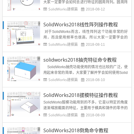
大家一定要学会如何去进行特征的圆周阵列。圆周阵
列如何用？其实很简单，需要选择特征和旋转轴（或
SolidWorks建模篇
2018-08-12
边线），然后指定镜像对象生成总数及镜像对象的角
度间距，或镜像对象总数及生成阵列的总角度。可以
SolidWorks2018线性阵列操作教程
通过特征面板点击【圆周...
对于SolidWorks而言，线性阵列这个功能非常的好
用，而且使用频率也很高，所以大家一定要学会的
奥！所谓线性阵列就是用于在线性方向上生成相同特
SolidWorks建模篇
2018-08-11
征或者实体。下面就详细介绍一下SolidWorks线性阵
列功能：如图所示，启用SolidWorks线性阵列功能：
solidworks2018抽壳特征命令教程
【线性阵列】相关参数详解如下：方...
SolidWorks抽壳功能使用的情况也比较的广泛，使
用起来非常的简单，大家要了解并学会如何使用Solid
Works抽壳的操作过程。抽壳是从实体零件移除材料
SolidWorks建模篇
2018-08-10
来生成一个薄型特征零件，抽壳会掏空零件， 使所选
择的面敞开，在剩余的面上留下指定厚度的壳．若为
SolidWorks2018拔模特征操作教程
选择实体模型上的任何面...
SolidWorks拔模功能用到的不多，它是以特定的角度
逐渐缩放截面的特征，主要用于模具和铸件的零件的
设计。所以大家要了解其特征的使用方法：在创建零
SolidWorks建模篇
2018-08-09
件特征的时候可利用拔模命令进行拔模操作，如图
【拉伸凸台／基体】、【筋】等命令自带【拔模】特
SolidWorks2018倒角命令教程
征；也可对己有的特征进行拔模操作，单击【特征】