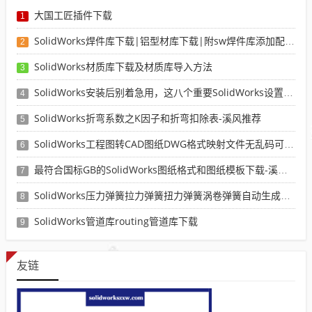
大国工匠插件下载
1
SolidWorks焊件库下载|铝型材库下载|附sw焊件库添加配置使用教程
2
SolidWorks材质库下载及材质库导入方法
3
SolidWorks安装后别着急用，这八个重要SolidWorks设置可以提高你的画图效率
4
SolidWorks折弯系数之K因子和折弯扣除表-溪风推荐
5
SolidWorks工程图转CAD图纸DWG格式映射文件无乱码可分层-溪风亲测推荐
6
最符合国标GB的SolidWorks图纸格式和图纸模板下载-溪风专用版
7
SolidWorks压力弹簧拉力弹簧扭力弹簧涡卷弹簧自动生成宏程序下载
8
SolidWorks管道库routing管道库下载
9
友链