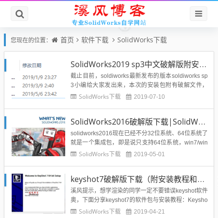
首页
软件下载
SolidWorks下载
您现在的位置：
SolidWorks2019 sp3中文破解版附安装教程
截止目前，soldiworks最新发布的版本soldiworks sp
3小编给大家发出来，本次的安装包附有破解文件，
并且是迅雷种子，大家需要先安装迅雷软件，然后双
SolidWorks下载
2019-07-10
击打开种子文件即可进行下载啦，下载速度非常快。
SolidWorks2019破解版下载地址：SolidWorks2019
SolidWorks2016破解版下载|SolidWorks2016 sp5.0中文破解版下载（附序列号）
破解版下载.zipS...
solidworks2016现在已经不分32位系统、64位系统了
就是一个集成包，即是说只支持64位系统，win7/win
8.1/win10.64bit系统才能装，官方推荐入门电脑配置
SolidWorks下载
2019-05-01
是8G内存，最佳电脑配置为16G以上内存。SOLIDW
ORKS 2016 索达系统一次新的飞跃，此信息用于确
keyshot7破解版下载（附安装教程和破解方法）
保您始终...
溪风提示，想学渲染的同学一定不要错误keyshot软件
奥，下面分享keyshot7的软件包与安装教程：Keysho
t 7是一款神奇的实时3D渲染和动画制作软件。KeySh
SolidWorks下载
2019-04-21