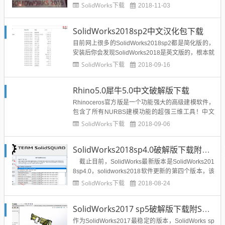
s 2019 SP0最新正式版目前已经正式发布了，是一款
SolidWorks下载
2018-11-03
非常专业的CAM、CAE分析软件。新的工具和增强功
能，可帮助您更快将设计投入制造，同时提高质量并
SolidWorks2018sp2中文汉化包下载
降低...
目前网上很多的SolidWorks2018sp2都是简化版的，
安装后你会发现SolidWorks2018是英文版的，根本就
没汉语安装包，这里溪风博客给大家整理了SolidWor
SolidWorks下载
2018-09-16
ks2018sp2中文汉化包共博友们下载使用。大家下载
后，点击setup根据提示安装完之后，运行SolidWork
Rhino5.0犀牛5.0中文破解版下载
s2018...
Rhinoceros官方版是一个功能强大的高级建模软件，
包含了所有NURBS建模功能的超强三维工具！中文
称之犀牛软件，广泛地应用于三维动画制作、工业制
SolidWorks下载
2018-09-06
造、及机械设计等领域，使用3D MAX、AutoCAD等
3D设计人员不可不学习使用。Rhinoceros官方版配
SolidWorks2018sp4.0破解版下载附安装教程和破解方法-溪风亲测可用
置要求低，软件小巧，但包含了所有的NU...
截止目前，SolidWorks最新版本是SolidWorks201
8sp4.0，solidworks2018软件更新的第四个版本，该
软件提供了许多增强和改进功能，其中大多数是直接
SolidWorks下载
2018-08-24
针对客户要求而做出的增强和改进，可以帮助用户简
化产品开发团队之间的交互，最终提升您的业务，从
SolidWorks2017 sp5破解版下载附SolidWorks2017安装教程
而...
作为SolidWorks2017最稳定的版本，SolidWorks sp