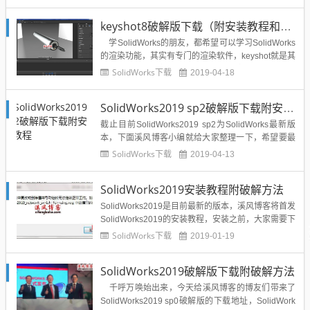
ot 意为“The Key to Amazing Shots”，是一个互动性
的光线追踪与全域光渲染程序。具备了创建快速、准
keyshot8破解版下载（附安装教程和破解方法）
确、神奇...
学SolidWorks的朋友，都希望可以学习SolidWorks
的渲染功能，其实有专门的渲染软件，keyshot就是其
中一种，如果你想简单的颜色材质渲染就用SolidWor
SolidWorks下载
2019-04-18
ks，如果你想专业一点的渲染就用keyshot,下面小编
就来分享一下keyshot8破解版的下载地址...
SolidWorks2019 sp2破解版下载附安装教程
截止目前SolidWorks2019 sp2为SolidWorks最新版
本，下面溪风博客小编就给大家整理一下，希望要最
新版的小伙伴们可以下载安装啦！SolidWorks2019 s
SolidWorks下载
2019-04-13
p2破解版下载：点击下载网盘提取码：zff7SolidWork
s2019系统要求：Microsoft Windows 7...
SolidWorks2019安装教程附破解方法
SolidWorks2019是目前最新的版本，溪风博客将首发
SolidWorks2019的安装教程，安装之前，大家需要下
载SolidWorks2019。SolidWorks2019下载地址：点
SolidWorks下载
2019-01-19
击下载SolidWorks2019安装与破解教程：0.安装前，
通过Windows阻止外出Internet访问...
SolidWorks2019破解版下载附破解方法
千呼万唤始出来，今天给溪风博客的博友们带来了
SolidWorks2019 sp0破解版的下载地址，SolidWork