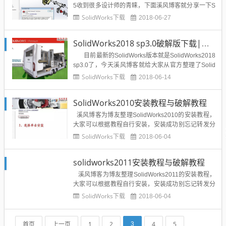
5收到很多设计师的青睐，下面溪风博客就分享一下S
olidWorks 2017 SP5.0更新说明以及SolidWorks201
SolidWorks下载
2018-06-27
7 sp5破解版的下载地址及安装教程1、用户界面•自定
义配置排序顺序2、装配体•允许偏心配合•圆柱零部...
SolidWorks2018 sp3.0破解版下载|含破解文件
目前最新的SolidWorks版本就是SolidWorks2018
sp3.0了，今天溪风博客就给大家从官方整理了Solid
Works2018 sp3.0的下载安装包提供给溪风博客的博
SolidWorks下载
2018-06-14
友们。下面简单说一下SolidWorks2018的新功能，更
多...
SolidWorks2010安装教程与破解教程
溪风博客为博友整理SolidWorks2010的安装教程，
大家可以根据教程自行安装，安装成功别忘记转发分
享奥。SolidWorks2010安装前准备：下载SolidWork
SolidWorks下载
2018-06-04
s2010软件：点击下载SolidWorks2010安装教程：
1、解压我们下载的SolidWorks2010安装包...
solidworks2011安装教程与破解教程
溪风博客为博友整理SolidWorks2011的安装教程，
大家可以根据教程自行安装，安装成功别忘记转发分
享奥。SolidWorks2011安装前准备：下载SolidWork
SolidWorks下载
2018-06-04
s2011软件：点击下载SolidWorks2011安装教程：
1、解压我们下载的SolidWorks2...
首页
上一页
1
2
4
5
3