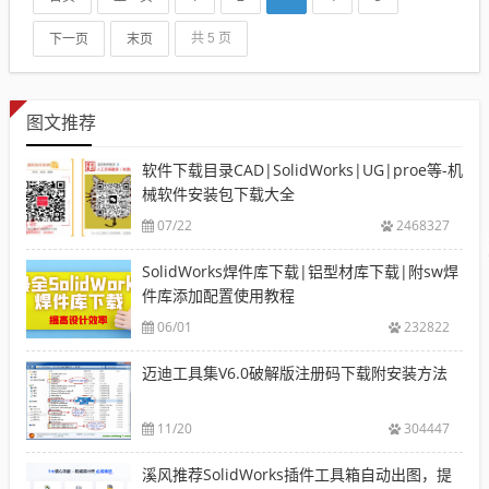
下一页
末页
共 5 页
图文推荐
软件下载目录CAD|SolidWorks|UG|proe等-机
械软件安装包下载大全
07/22
2468327
SolidWorks焊件库下载|铝型材库下载|附sw焊
件库添加配置使用教程
06/01
232822
迈迪工具集V6.0破解版注册码下载附安装方法
11/20
304447
溪风推荐SolidWorks插件工具箱自动出图，提