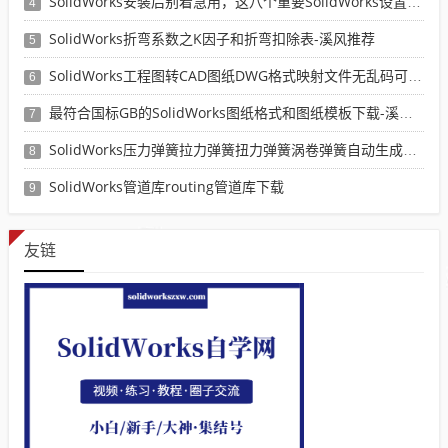
SolidWorks安装后别着急用，这八个重要SolidWorks设置可以提高你的画图效率
4
SolidWorks折弯系数之K因子和折弯扣除表-溪风推荐
5
SolidWorks工程图转CAD图纸DWG格式映射文件无乱码可分层-溪风亲测推荐
6
最符合国标GB的SolidWorks图纸格式和图纸模板下载-溪风专用版
7
SolidWorks压力弹簧拉力弹簧扭力弹簧涡卷弹簧自动生成宏程序下载
8
SolidWorks管道库routing管道库下载
9
友链