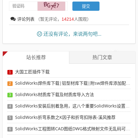
评论列表
（暂无评论，
14214
人围观）
还没有评论，来说两句吧...
站长推荐
热门文章
大国工匠插件下载
1
SolidWorks焊件库下载|铝型材库下载|附sw焊件库添加配置使用教程
2
SolidWorks材质库下载及材质库导入方法
3
SolidWorks安装后别着急用，这八个重要SolidWorks设置可以提高你的画图效率
4
SolidWorks折弯系数之K因子和折弯扣除表-溪风推荐
5
SolidWorks工程图转CAD图纸DWG格式映射文件无乱码可分层-溪风亲测推荐
6