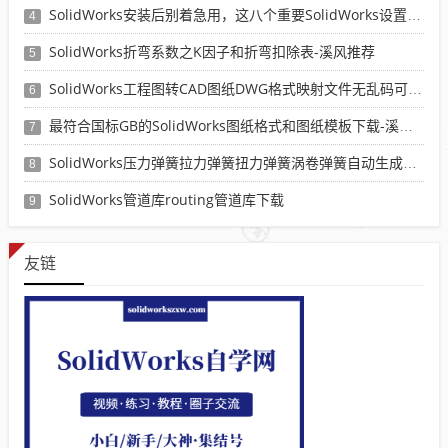
SolidWorks安装后别着急用，这八个重要SolidWorks设置可以提高你的画图效率
4
SolidWorks折弯系数之K因子和折弯扣除表-溪风推荐
5
SolidWorks工程图转CAD图纸DWG格式映射文件无乱码可分层-溪风亲测推荐
6
最符合国标GB的SolidWorks图纸格式和图纸模板下载-溪风专用版
7
SolidWorks压力弹簧拉力弹簧扭力弹簧涡卷弹簧自动生成宏程序下载
8
SolidWorks管道库routing管道库下载
9
友链