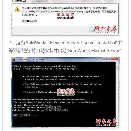
2、运行SolidWorks_Flexnet_Server \ server_install.bat”并
等到新服务 将自动安装并启动“SolidWorks Flexnet Server”