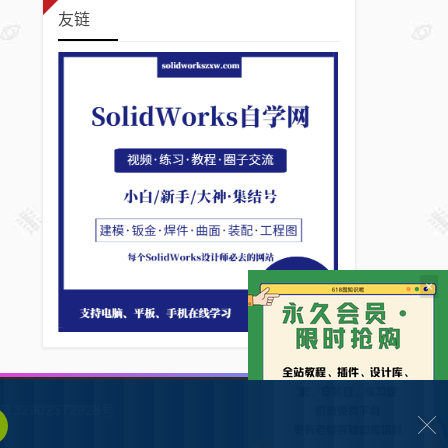
友链
×
132902372928号