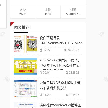
论
文章
评论
浏览
2602
1160
55400971
图文推荐
软件下载目录
CAD|SolidWorks|UG|proe
等-机械软件安装包下载大全
07/22
2468327
SolidWorks焊件库下载|铝
型材库下载|附sw焊件库添
加配置使用教程
06/01
232822
迈迪工具集V6.0破解版注册
码下载附安装方法
11/20
304447
溪风推荐SolidWorks插件工