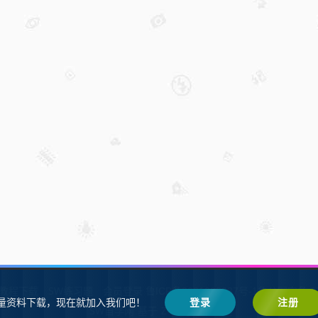
W教程下载
SW练习题
会员登录
鲁ICP备2021002287号-1鲁公网安备 37
量资料下载，现在就加入我们吧！
登录
注册
SW自学网
Z-BlogPHP
基于
搭建