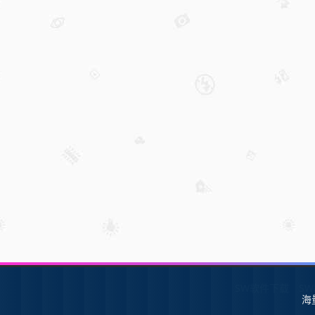
SW软件下载
S
海