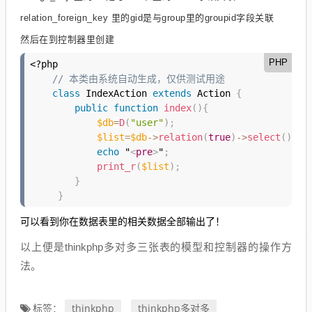
relation_foreign_key 里的gid是与group里的groupid字段关联
然后在到控制器里创建
PHP
<?php
// 本类由系统自动生成，仅供测试用途    
class
IndexAction
extends
Action
{
public
function
index
(
)
{
$db
=
D
(
"user"
)
;
$list
=
$db
-
>
relation
(
true
)
-
>
select
(
)
;
echo
 "
<
pre
>
"
;
print_r
(
$list
)
;
}
}
可以看到你在数据表里的相关数据全部输出了！
以上便是thinkphp多对多三张表的模型和控制器的操作方
法。
thinkphp
thinkphp多对多
标签：