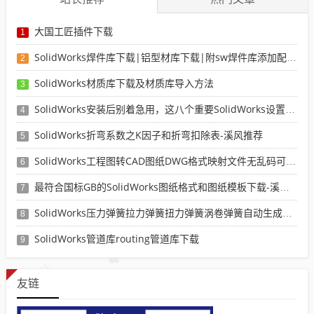
大国工匠插件下载
1
SolidWorks焊件库下载|铝型材库下载|附sw焊件库添加配置使用教程
2
SolidWorks材质库下载及材质库导入方法
3
SolidWorks安装后别着急用，这八个重要SolidWorks设置可以提高你的画图效率
4
SolidWorks折弯系数之K因子和折弯扣除表-溪风推荐
5
SolidWorks工程图转CAD图纸DWG格式映射文件无乱码可分层-溪风亲测推荐
6
最符合国标GB的SolidWorks图纸格式和图纸模板下载-溪风专用版
7
SolidWorks压力弹簧拉力弹簧扭力弹簧涡卷弹簧自动生成宏程序下载
8
SolidWorks管道库routing管道库下载
9
友链