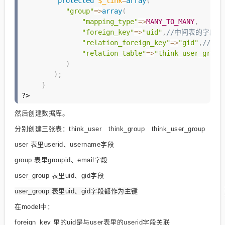
protected
$_link
=
array
(
"group"
=
>
array
(
"mapping_type"
=
>
MANY_TO_MANY
,
"foreign_key"
=
>
"uid"
,
//中间表的字段  
"relation_foreign_key"
=
>
"gid"
,
//中间
"relation_table"
=
>
"think_user_group
)
)
;
}
?>
然后创建数据库。
分别创建三张表：think_user think_group think_user_group
user 表里userid、username字段
group 表里groupid、email字段
user_group 表里uid、gid字段
user_group 表里uid、gid字段都作为主键
在model中：
foreign_key 里的uid是与user表里的userid字段关联