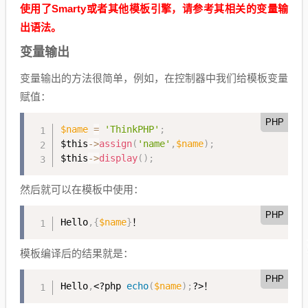
使用了Smarty或者其他模板引擎，请参考其相关的变量输
出语法。
变量输出
变量输出的方法很简单，例如，在控制器中我们给模板变量
赋值：
PHP
$name
=
'ThinkPHP'
;
$this
-
>
assign
(
'name'
,
$name
)
;
$this
-
>
display
(
)
;
然后就可以在模板中使用：
PHP
Hello
,
{
$name
}
！
模板编译后的结果就是：
PHP
Hello
,
<?php
echo
(
$name
)
;
?>
！