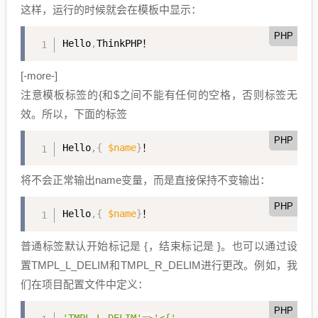
这样，运行的时候就会在模板中显示：
PHP
Hello
,
ThinkPHP！
[-more-]
注意模板标签的{和$之间不能有任何的空格，否则标签无
效。所以，下面的标签
PHP
Hello
,
{
$name
}
！
将不会正常输出name变量，而是直接保持不变输出：
PHP
Hello
,
{
$name
}
！
普通标签默认开始标记是 {，结束标记是 }。也可以通过设
置TMPL_L_DELIM和TMPL_R_DELIM进行更改。例如，我
们在项目配置文件中定义：
PHP