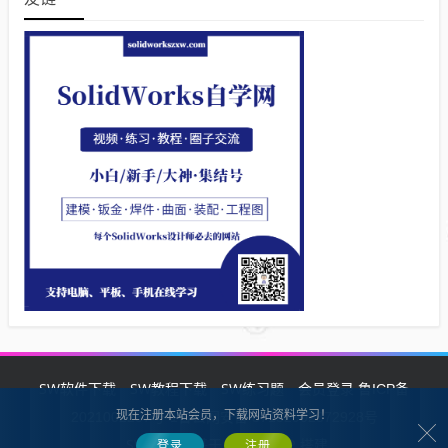
SW软件下载
SW教程下载
SW练习题
会员登录
鲁ICP备
现在注册本站会员，下载网站资料学习！
2021002287号-1鲁公网安备 37132902372928号
SW自学网
Z-BlogPHP
基于
搭建
登录
注册