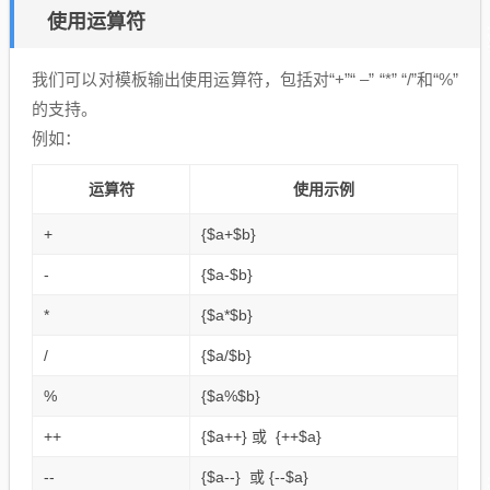
使用运算符
我们可以对模板输出使用运算符，包括对“+”“ –” “*” “/”和“%”
的支持。
例如：
运算符
使用示例
+
{$a+$b}
-
{$a-$b}
*
{$a*$b}
/
{$a/$b}
%
{$a%$b}
++
{$a++} 或 {++$a}
--
{$a--} 或 {--$a}