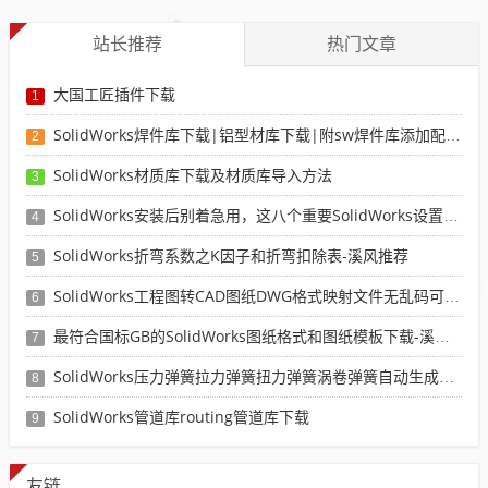
站长推荐
热门文章
大国工匠插件下载
1
SolidWorks焊件库下载|铝型材库下载|附sw焊件库添加配置使用教程
2
SolidWorks材质库下载及材质库导入方法
3
SolidWorks安装后别着急用，这八个重要SolidWorks设置可以提高你的画图效率
4
SolidWorks折弯系数之K因子和折弯扣除表-溪风推荐
5
SolidWorks工程图转CAD图纸DWG格式映射文件无乱码可分层-溪风亲测推荐
6
最符合国标GB的SolidWorks图纸格式和图纸模板下载-溪风专用版
7
SolidWorks压力弹簧拉力弹簧扭力弹簧涡卷弹簧自动生成宏程序下载
8
SolidWorks管道库routing管道库下载
9
友链