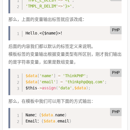
'TMPL_L_DELIM'
=
>
'<{'
,
'TMPL_R_DELIM'
=
>
'}>'
,
那么，上面的变量输出标签就应该改成：
PHP
Hello
,
<{$name}>
！
后面的内容我们都以默认的标签定义来说明。
模板标签的变量输出根据变量类型有所区别，刚才我们输出
的是字符串变量，如果是数组变量，
PHP
$data
[
'name'
]
=
'ThinkPHP'
;
$data
[
'email'
]
=
'thinkphp@qq.com'
;
$this
-
>
assign
(
'data'
,
$data
)
;
那么，在模板中我们可以用下面的方式输出：
PHP
Name：
{
$data
.
name
}
Email：
{
$data
.
email
}