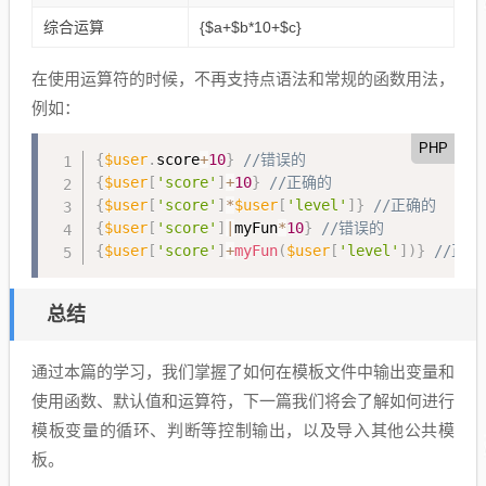
综合运算
{$a+$b*10+$c}
在使用运算符的时候，不再支持点语法和常规的函数用法，
例如：
PHP
{
$user
.
score
+
10
}
//错误的
{
$user
[
'score'
]
+
10
}
//正确的
{
$user
[
'score'
]
*
$user
[
'level'
]
}
//正确的
{
$user
[
'score'
]
|
myFun
*
10
}
//错误的
{
$user
[
'score'
]
+
myFun
(
$user
[
'level'
]
)
}
//正确
总结
通过本篇的学习，我们掌握了如何在模板文件中输出变量和
使用函数、默认值和运算符，下一篇我们将会了解如何进行
模板变量的循环、判断等控制输出，以及导入其他公共模
板。