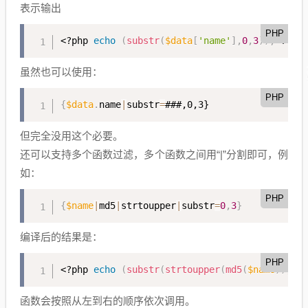
表示输出
PHP
<?php
echo
(
substr
(
$data
[
'name'
]
,
0
,
3
)
)
;
?>
虽然也可以使用：
PHP
{
$data
.
name
|
substr
=
###,0,3}
但完全没用这个必要。
还可以支持多个函数过滤，多个函数之间用“|”分割即可，例
如：
PHP
{
$name
|
md5
|
strtoupper
|
substr
=
0
,
3
}
编译后的结果是：
PHP
<?php
echo
(
substr
(
strtoupper
(
md5
(
$name
)
)
,
0
,
函数会按照从左到右的顺序依次调用。