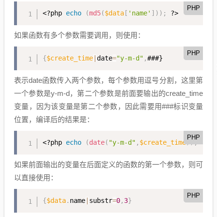
PHP
<?php
echo
(
md5
(
$data
[
'name'
]
)
)
;
?>
如果函数有多个参数需要调用，则使用：
PHP
{
$create_time
|
date
=
"y-m-d"
,
###}
表示date函数传入两个参数，每个参数用逗号分割，这里第
一个参数是y-m-d，第二个参数是前面要输出的create_time
变量，因为该变量是第二个参数，因此需要用###标识变量
位置，编译后的结果是：
PHP
<?php
echo
(
date
(
"y-m-d"
,
$create_time
)
)
;
?>
如果前面输出的变量在后面定义的函数的第一个参数，则可
以直接使用：
PHP
{
$data
.
name
|
substr
=
0
,
3
}