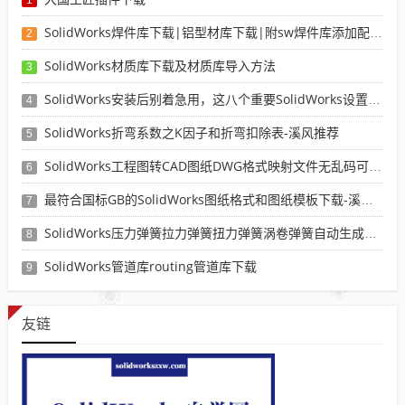
1
SolidWorks焊件库下载|铝型材库下载|附sw焊件库添加配置使用教程
2
SolidWorks材质库下载及材质库导入方法
3
SolidWorks安装后别着急用，这八个重要SolidWorks设置可以提高你的画图效率
4
SolidWorks折弯系数之K因子和折弯扣除表-溪风推荐
5
SolidWorks工程图转CAD图纸DWG格式映射文件无乱码可分层-溪风亲测推荐
6
最符合国标GB的SolidWorks图纸格式和图纸模板下载-溪风专用版
7
SolidWorks压力弹簧拉力弹簧扭力弹簧涡卷弹簧自动生成宏程序下载
8
SolidWorks管道库routing管道库下载
9
友链