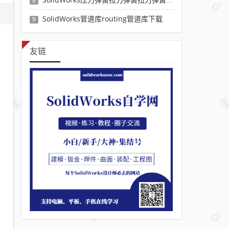
8
SolidWorks管道库routing管道库下载
9
友链