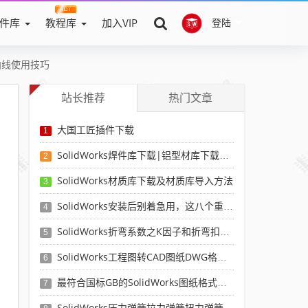
件库
教程库
加入VIP
登陆
曲线使用技巧
站长推荐
热门文章
大国工匠插件下载
1
SolidWorks焊件库下载|铝型材库下载|附sw焊件库添加配置使用教程
2
SolidWorks材质库下载及材质库导入方法
3
SolidWorks安装后别着急用，这八个重要SolidWorks设置可以提高你的画图效率
4
SolidWorks折弯系数之K因子和折弯扣除表-溪风推荐
5
SolidWorks工程图转CAD图纸DWG格式映射文件无乱码可分层-溪风亲测推荐
6
最符合国标GB的SolidWorks图纸格式和图纸模板下载-溪风专用版
7
SolidWorks压力弹簧拉力弹簧扭力弹簧涡卷弹簧自动生成宏程序下载