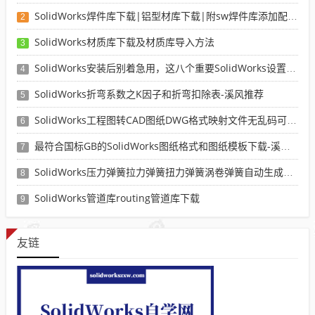
SolidWorks焊件库下载|铝型材库下载|附sw焊件库添加配置使用教程
2
SolidWorks材质库下载及材质库导入方法
3
SolidWorks安装后别着急用，这八个重要SolidWorks设置可以提高你的画图效率
4
SolidWorks折弯系数之K因子和折弯扣除表-溪风推荐
5
SolidWorks工程图转CAD图纸DWG格式映射文件无乱码可分层-溪风亲测推荐
6
最符合国标GB的SolidWorks图纸格式和图纸模板下载-溪风专用版
7
SolidWorks压力弹簧拉力弹簧扭力弹簧涡卷弹簧自动生成宏程序下载
8
SolidWorks管道库routing管道库下载
9
友链