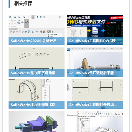
相关推荐
SolidWorks2026小金球开启方法realview功能开启
SolidWorks工程图转DWG映射文件制作方法
SolidWorks剖视图字母断层无需手动修改，设置一下就好
SolidWorks气缸装配后不能移动？溪风给你解决方法
SolidWorks工程图图纸比例修改快速方法
SolidWorks工程图打开自动全屏方法