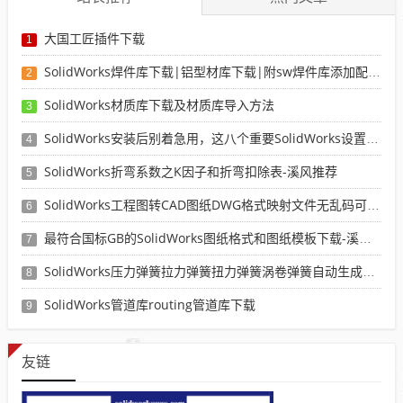
大国工匠插件下载
1
SolidWorks焊件库下载|铝型材库下载|附sw焊件库添加配置使用教程
2
SolidWorks材质库下载及材质库导入方法
3
SolidWorks安装后别着急用，这八个重要SolidWorks设置可以提高你的画图效率
4
SolidWorks折弯系数之K因子和折弯扣除表-溪风推荐
5
SolidWorks工程图转CAD图纸DWG格式映射文件无乱码可分层-溪风亲测推荐
6
最符合国标GB的SolidWorks图纸格式和图纸模板下载-溪风专用版
7
SolidWorks压力弹簧拉力弹簧扭力弹簧涡卷弹簧自动生成宏程序下载
8
SolidWorks管道库routing管道库下载
9
友链