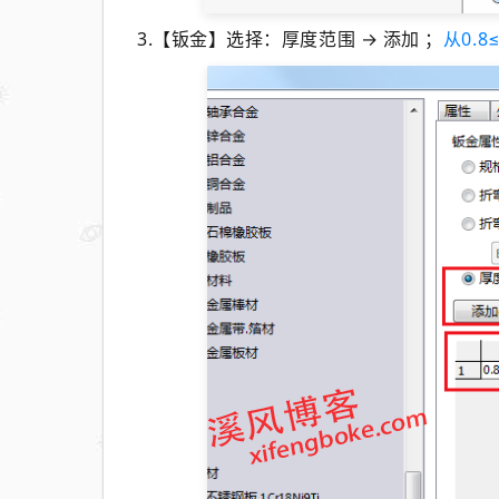
3.【钣金】选择：厚度范围 → 添加 ；
从0.8