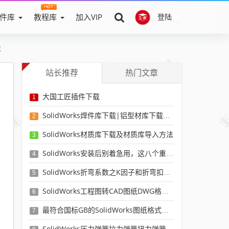
件库
教程库
加入VIP
登陆
法
站长推荐
热门文章
大国工匠插件下载
1
SolidWorks焊件库下载|铝型材库下载|附sw焊件库添加配置使用教程
2
SolidWorks材质库下载及材质库导入方法
3
SolidWorks安装后别着急用，这八个重要SolidWorks设置可以提高你的画图效率
4
SolidWorks折弯系数之K因子和折弯扣除表-溪风推荐
5
SolidWorks工程图转CAD图纸DWG格式映射文件无乱码可分层-溪风亲测推荐
6
最符合国标GB的SolidWorks图纸格式和图纸模板下载-溪风专用版
7
SolidWorks压力弹簧拉力弹簧扭力弹簧涡卷弹簧自动生成宏程序下载