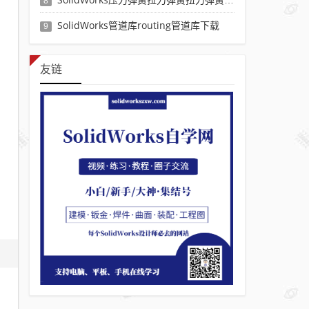
8
SolidWorks管道库routing管道库下载
9
友链