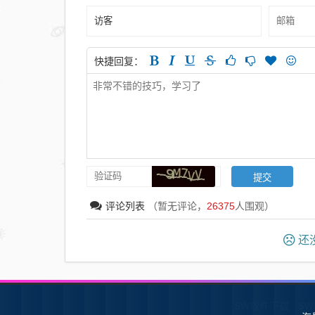
快捷回复：
评论列表
（暂无评论，
26375
人围观）
还没
SW软件下载
S