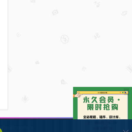
×
132902372928号