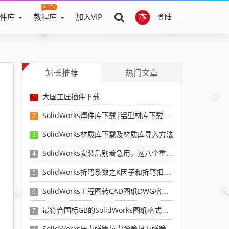
件库
教程库
加入VIP
登陆
站长推荐
热门文章
大国工匠插件下载
1
SolidWorks焊件库下载|铝型材库下载|附sw焊件库添加配置使用教程
2
SolidWorks材质库下载及材质库导入方法
3
SolidWorks安装后别着急用，这八个重要SolidWorks设置可以提高你的画图效率
4
SolidWorks折弯系数之K因子和折弯扣除表-溪风推荐
5
SolidWorks工程图转CAD图纸DWG格式映射文件无乱码可分层-溪风亲测推荐
6
最符合国标GB的SolidWorks图纸格式和图纸模板下载-溪风专用版
7
SolidWorks压力弹簧拉力弹簧扭力弹簧涡卷弹簧自动生成宏程序下载