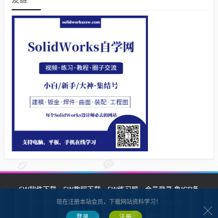
SW软件下载
SW教程下载
SW练习题
会员登录
鲁ICP备
现在注册本站会员，下载网站资料学习！
2021002287号-1鲁公网安备 37132902372928号
SW自学网
Z-BlogPHP
基于
搭建
登录
注册