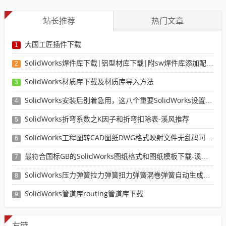
站长推荐
热门文章
大国工匠插件下载
1
SolidWorks焊件库下载|铝型材库下载|附sw焊件库添加配置使用教程
2
SolidWorks材质库下载及材质库导入方法
3
SolidWorks安装后别着急用，这八个重要SolidWorks设置可以提高你的画图效率
4
SolidWorks折弯系数之K因子和折弯扣除表-溪风推荐
5
SolidWorks工程图转CAD图纸DWG格式映射文件无乱码可分层-溪风亲测推荐
6
最符合国标GB的SolidWorks图纸格式和图纸模板下载-溪风专用版
7
SolidWorks压力弹簧拉力弹簧扭力弹簧涡卷弹簧自动生成宏程序下载
8
SolidWorks管道库routing管道库下载
9
友链