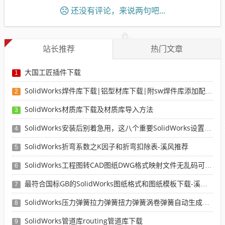
还没有评论，来说两句吧...
站长推荐
热门文章
大国工匠插件下载
1
SolidWorks焊件库下载|铝型材库下载|附sw焊件库添加配置使用教程
2
SolidWorks材质库下载及材质库导入方法
3
SolidWorks安装后别着急用，这八个重要SolidWorks设置可以提高你的画图效率
4
SolidWorks折弯系数之K因子和折弯扣除表-溪风推荐
5
SolidWorks工程图转CAD图纸DWG格式映射文件无乱码可分层-溪风亲测推荐
6
最符合国标GB的SolidWorks图纸格式和图纸模板下载-溪风专用版
7
SolidWorks压力弹簧拉力弹簧扭力弹簧涡卷弹簧自动生成宏程序下载
8
SolidWorks管道库routing管道库下载
9