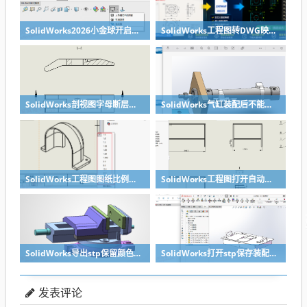
SolidWorks2026小金球开启方法realview功能开启
SolidWorks工程图转DWG映射文件制作方法
SolidWorks剖视图字母断层无需手动修改，设置一下就好
SolidWorks气缸装配后不能移动？溪风给你解决方法
SolidWorks工程图图纸比例修改快速方法
SolidWorks工程图打开自动全屏方法
SolidWorks导出stp保留颜色的关键两点要做到
SolidWorks打开stp保存装配体子零件没有保存怎么办？
发表评论