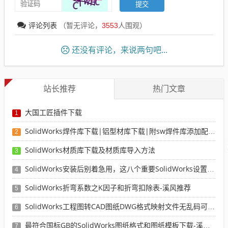
评论列表
（暂无评论，
3553
人围观）
还没有评论，来说两句吧...
站长推荐
热门文章
大国工匠插件下载
1
SolidWorks焊件库下载|铝型材库下载|附sw焊件库添加配置使用教程
2
SolidWorks材质库下载及材质库导入方法
3
SolidWorks安装后别着急用，这八个重要SolidWorks设置可以提高你的画图效率
4
SolidWorks折弯系数之K因子和折弯扣除表-溪风推荐
5
SolidWorks工程图转CAD图纸DWG格式映射文件无乱码可分层-溪风亲测推荐
6
最符合国标GB的SolidWorks图纸格式和图纸模板下载-溪风专用版
7