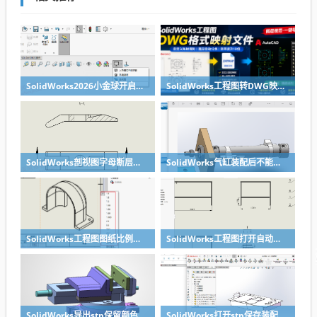
SolidWorks2026小金球开启方法realview功能开启
SolidWorks工程图转DWG映射文件制作方法
SolidWorks剖视图字母断层无需手动修改，设置一下就好
SolidWorks气缸装配后不能移动？溪风给你解决方法
SolidWorks工程图图纸比例修改快速方法
SolidWorks工程图打开自动全屏方法
SolidWorks导出stp保留颜色的关键两点要做到
SolidWorks打开stp保存装配体子零件没有保存怎么办？