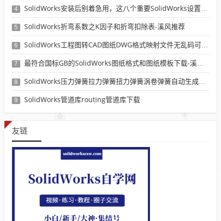
SolidWorks安装后别着急用，这八个重要SolidWorks设置可以提高你的画图效率
4
SolidWorks折弯系数之K因子和折弯扣除表-溪风推荐
5
SolidWorks工程图转CAD图纸DWG格式映射文件无乱码可分层-溪风亲测推荐
6
最符合国标GB的SolidWorks图纸格式和图纸模板下载-溪风专用版
7
SolidWorks压力弹簧拉力弹簧扭力弹簧涡卷弹簧自动生成宏程序下载
8
SolidWorks管道库routing管道库下载
9
友链