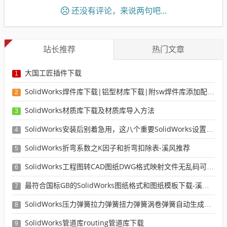
还没有评论，来说两句吧...
站长推荐
热门文章
大国工匠插件下载
1
SolidWorks焊件库下载|铝型材库下载|附sw焊件库添加配置使用教程
2
SolidWorks材质库下载及材质库导入方法
3
SolidWorks安装后别着急用，这八个重要SolidWorks设置可以提高你的画图效率
4
SolidWorks折弯系数之K因子和折弯扣除表-溪风推荐
5
SolidWorks工程图转CAD图纸DWG格式映射文件无乱码可分层-溪风亲测推荐
6
最符合国标GB的SolidWorks图纸格式和图纸模板下载-溪风专用版
7
SolidWorks压力弹簧拉力弹簧扭力弹簧涡卷弹簧自动生成宏程序下载
8
SolidWorks管道库routing管道库下载
9