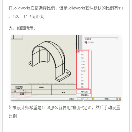
在
底部选择比例，但是
软件默认的比例有
SolidWorks
SolidWorks
1:1
、
、
：
间距太
1:2
1
5
大，如图所示：
如果设计师希望是
那么就要用到用户定义
，
然后手动设置
1:1.5
比例