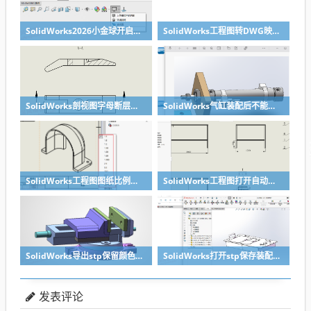
SolidWorks2026小金球开启方法realview功能开启
SolidWorks工程图转DWG映射文件制作方法
SolidWorks剖视图字母断层无需手动修改，设置一下就好
SolidWorks气缸装配后不能移动？溪风给你解决方法
SolidWorks工程图图纸比例修改快速方法
SolidWorks工程图打开自动全屏方法
SolidWorks导出stp保留颜色的关键两点要做到
SolidWorks打开stp保存装配体子零件没有保存怎么办？
发表评论