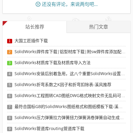
还没有评论，来说两句吧...
站长推荐
热门文章
大国工匠插件下载
1
SolidWorks焊件库下载|铝型材库下载|附sw焊件库添加配置使用教程
2
SolidWorks材质库下载及材质库导入方法
3
SolidWorks安装后别着急用，这八个重要SolidWorks设置可以提高你的画图效率
4
SolidWorks折弯系数之K因子和折弯扣除表-溪风推荐
5
SolidWorks工程图转CAD图纸DWG格式映射文件无乱码可分层-溪风亲测推荐
6
最符合国标GB的SolidWorks图纸格式和图纸模板下载-溪风专用版
7
SolidWorks压力弹簧拉力弹簧扭力弹簧涡卷弹簧自动生成宏程序下载
8
SolidWorks管道库routing管道库下载
9