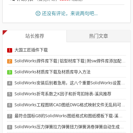
还没有评论，来说两句吧...
站长推荐
热门文章
大国工匠插件下载
1
SolidWorks焊件库下载|铝型材库下载|附sw焊件库添加配置使用教程
2
SolidWorks材质库下载及材质库导入方法
3
SolidWorks安装后别着急用，这八个重要SolidWorks设置可以提高你的画图效率
4
SolidWorks折弯系数之K因子和折弯扣除表-溪风推荐
5
SolidWorks工程图转CAD图纸DWG格式映射文件无乱码可分层-溪风亲测推荐
6
最符合国标GB的SolidWorks图纸格式和图纸模板下载-溪风专用版
7
SolidWorks压力弹簧拉力弹簧扭力弹簧涡卷弹簧自动生成宏程序下载
8