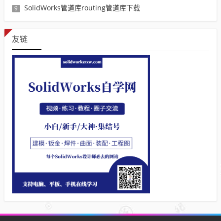
SolidWorks管道库routing管道库下载
9
友链