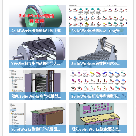
SolidWorks卡簧槽特征库下载
SolidWorks管道库routing管道库下载
Y系列三相异步电动机型号大全技术参数安装尺寸及3d模型solidworks模型下载
SolidWorks三轴数控机床图纸模型下载
限免·SolidWorks电气柜模型GGD机柜，钣金特征参数完整
SolidWorks标准件库模型下载（多配置版）
SolidWorks钣金户外机柜图纸下载，带参数
限免·SolidWorks钣金液货控制台图纸下载