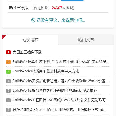
评论列表
（暂无评论，
24607
人围观）
还没有评论，来说两句吧...
站长推荐
热门文章
大国工匠插件下载
1
SolidWorks焊件库下载|铝型材库下载|附sw焊件库添加配置使用教程
2
SolidWorks材质库下载及材质库导入方法
3
SolidWorks安装后别着急用，这八个重要SolidWorks设置可以提高你的画图效率
4
SolidWorks折弯系数之K因子和折弯扣除表-溪风推荐
5
SolidWorks工程图转CAD图纸DWG格式映射文件无乱码可分层-溪风亲测推荐
6
最符合国标GB的SolidWorks图纸格式和图纸模板下载-溪风专用版
7