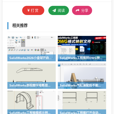
打赏
阅读
分享
相关推荐
SolidWorks2026小金球开启方法realview功能开启
SolidWorks工程图转DWG映射文件制作方法
SolidWorks剖视图字母断层无需手动修改，设置一下就好
SolidWorks气缸装配后不能移动？溪风给你解决方法
SolidWorks工程图图纸比例修改快速方法
SolidWorks工程图打开自动全屏方法