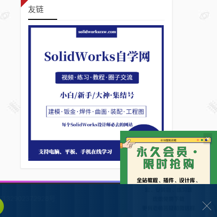
友链
×
132902372928号