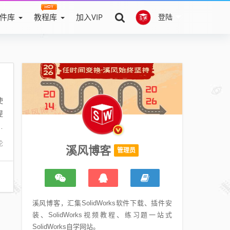
件库
教程库
加入VIP
登陆
使
提
能
论
溪风博客
管理员
溪风博客，汇集SolidWorks软件下载、插件安
装、SolidWorks视频教程、练习题一站式
SolidWorks自学网站。