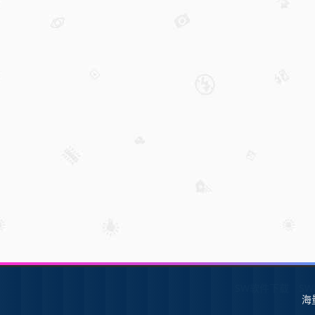
SW软件下载
S
海