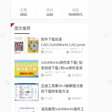
文章
评论
浏览
2602
1160
55400971
图文推荐
软件下载目录
CAD|SolidWorks|UG|proe
等-机械软件安装包下载大全
07/22
2468327
SolidWorks焊件库下载|铝
型材库下载|附sw焊件库添
加配置使用教程
06/01
232822
迈迪工具集V6.0破解版注册
码下载附安装方法
11/20
304447
溪风推荐SolidWorks插件工