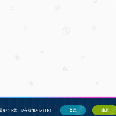
W教程下载
SW练习题
会员登录
鲁ICP备2021002287号-1鲁公网安备 37
量资料下载，现在就加入我们吧！
登录
注册
SW自学网
Z-BlogPHP
基于
搭建