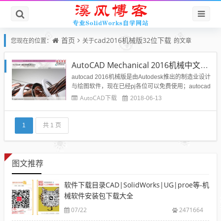
首页
cad2016机械版32位下载
您现在的位置：
关于
的文章
AutoCAD Mechanical 2016机械中文版32位64位下载
autocad 2016机械版是由Autodesk推出的制造业设计
与绘图软件，现在已经pj各位可以免费使用；autocad
机械版是机械设计人员必备的cad绘图工具，提供日
AutoCAD下载
2018-06-13
常设计必备的工具，大大提升您的工作效率。1.700,0
00个标准零件和特征2.面向制造业的扩展绘图工具栏
3.强大的智能尺寸标注功能...
1
共 1 页
图文推荐
软件下载目录CAD|SolidWorks|UG|proe等-机
械软件安装包下载大全
07/22
2471664