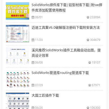
SolidWorks焊件库下载|铝型材库下载|附sw焊
件库添加配置使用教程
06/01
233094
迈迪工具集V6.0破解版注册码下载附安装方法
11/20
304679
溪风推荐SolidWorks插件工具箱自动出图，提
高设计效率
06/08
19107
SolidWorks管道库routing管道库下载
07/29
67971
大国工匠插件下载
06/26
106300